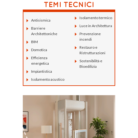
Isolamento termico
Antisismica
Luce in Architettura
Barriere
Architettoniche
Prevenzione
incendi
BIM
Restauro e
Domotica
Ristrutturazioni
Efficienza
Sostenibilità e
energetica
Bioedilizia
Impiantistica
Isolamento acustico