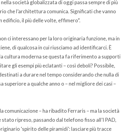
nella società globalizzata di oggi passa sempre di più
orio che l’architettura comunica. Significati che vanno
 edificio, il più delle volte, effimero”.
on ci interessano per la loro originaria funzione, ma in
ne, di qualcosa in cui riusciamo ad identificarci. È
 la cultura moderna se questa fa riferimento a supporti
itare gli esempi più eclatanti – così deboli? Possibile,
 destinati a durare nel tempo considerando che nulla di
sa superiore a qualche anno o – nel migliore dei casi –
lla comunicazione – ha ribadito Ferraris – ma la società
è stato ripreso, passando dal telefono fisso all’I PAD,
riginario ‘spirito delle piramidi’: lasciare più tracce