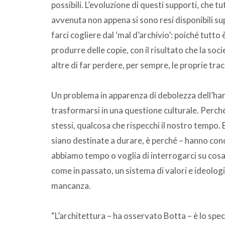
possibili. L’evoluzione di questi supporti, che t
avvenuta non appena si sono resi disponibili sup
farci cogliere dal ‘mal d’archivio’: poiché tutt
produrre delle copie, con il risultato che la soci
altre di far perdere, per sempre, le proprie trac
Un problema in apparenza di debolezza dell’ha
trasformarsi in una questione culturale. Perché
stessi, qualcosa che rispecchi il nostro tempo.
siano destinate a durare, è perché – hanno conco
abbiamo tempo o voglia di interrogarci su cosa l
come in passato, un sistema di valori e ideolo
mancanza.
“L’architettura – ha osservato Botta – è lo spec