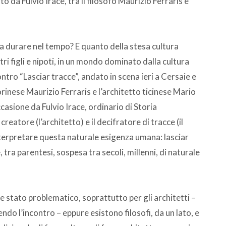
o da Fulvio Irace, tra il filosofo Maurizio Ferraris e
a durare nel tempo? E quanto della stesa cultura
 figli e nipoti, in un mondo dominato dalla cultura
ro “Lasciar tracce”, andato in scena ieri a Cersaie e
 torinese Maurizio Ferraris e l’architetto ticinese Mario
asione da Fulvio Irace, ordinario di Storia
 creatore (l’architetto) e il decifratore di tracce (il
nterpretare questa naturale esigenza umana: lasciar
re, tra parentesi, sospesa tra secoli, millenni, di naturale
re stato problematico, soprattutto per gli architetti –
ndo l’incontro – eppure esistono filosofi, da un lato, e