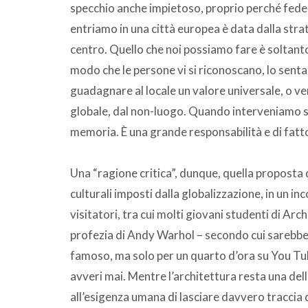
specchio anche impietoso, proprio perché fede
entriamo in una città europea è data dalla strat
centro. Quello che noi possiamo fare è soltanto 
modo che le persone vi si riconoscano, lo sentan
guadagnare al locale un valore universale, o v
globale, dal non-luogo. Quando interveniamo su
memoria. È una grande responsabilità e di fatto
Una “ragione critica”, dunque, quella proposta da
culturali imposti dalla globalizzazione, in un in
visitatori, tra cui molti giovani studenti di Arch
profezia di Andy Warhol – secondo cui sarebbe
famoso, ma solo per un quarto d’ora su You Tub
avveri mai. Mentre l’architettura resta una delle
all’esigenza umana di lasciare davvero traccia d