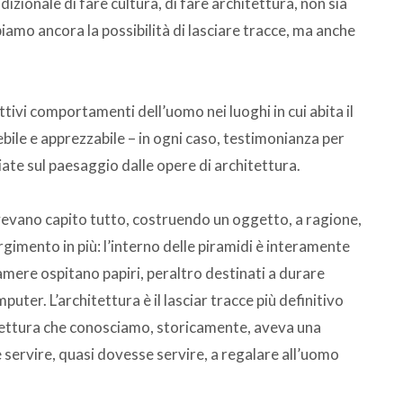
adizionale di fare cultura, di fare architettura, non sia
iamo ancora la possibilità di lasciare tracce, ma anche
ttivi comportamenti dell’uomo nei luoghi in cui abita il
bile e apprezzabile – in ogni caso, testimonianza per
iate sul paesaggio dalle opere di architettura.
avevano capito tutto, costruendo un oggetto, a ragione,
gimento in più: l’interno delle piramidi è interamente
 camere ospitano papiri, peraltro destinati a durare
mputer. L’architettura è il lasciar tracce più definitivo
itettura che conosciamo, storicamente, aveva una
servire, quasi dovesse servire, a regalare all’uomo