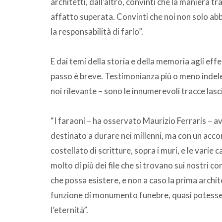
architetti, dall’altro, convinti che la maniera tr
affatto superata. Convinti che noi non solo abb
la responsabilità di farlo”.
E dai temi della storia e della memoria agli effe
passo è breve. Testimonianza più o meno indele
noi rilevante – sono le innumerevoli tracce lasc
“I faraoni – ha osservato Maurizio Ferraris – 
destinato a durare nei millenni, ma con un accor
costellato di scritture, sopra i muri, e le varie
molto di più dei file che si trovano sui nostri co
che possa esistere, e non a caso la prima arch
funzione di monumento funebre, quasi potesse 
l’eternità”.