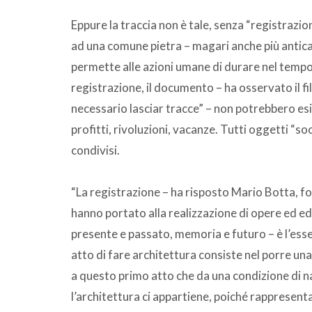
Eppure la traccia non è tale, senza “registrazio
ad una comune pietra – magari anche più antica –
permette alle azioni umane di durare nel tempo,
registrazione, il documento – ha osservato il 
necessario lasciar tracce” – non potrebbero es
profitti, rivoluzioni, vacanze. Tutti oggetti “soc
condivisi.
“La registrazione – ha risposto Mario Botta, for
hanno portato alla realizzazione di opere ed edif
presente e passato, memoria e futuro – è l’esse
atto di fare architettura consiste nel porre una 
a questo primo atto che da una condizione di na
l’architettura ci appartiene, poiché rappresenta