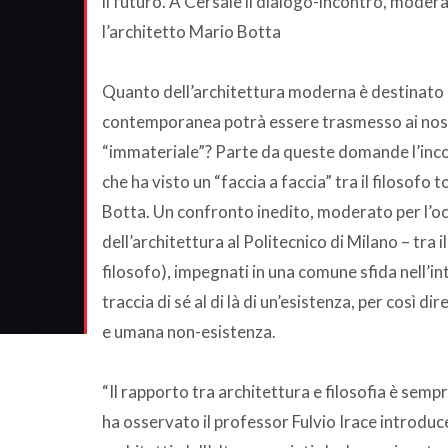
il futuro. A Cersaie il dialogo-incontro, moderat
l’architetto Mario Botta
Quanto dell’architettura moderna è destinato 
contemporanea potrà essere trasmesso ai nostri
“immateriale”? Parte da queste domande l’incont
che ha visto un “faccia a faccia” tra il filosofo
Botta. Un confronto inedito, moderato per l’occ
dell’architettura al Politecnico di Milano – tra il
filosofo), impegnati in una comune sfida nell’i
traccia di sé al di là di un’esistenza, per così di
e umana non-esistenza.
“Il rapporto tra architettura e filosofia è semp
ha osservato il professor Fulvio Irace introduce