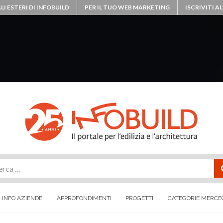
LI ESTERI DI INFOBUILD
PER IL TUO WEB MARKETING
ISCRIVITI 
rca
INFO AZIENDE
APPROFONDIMENTI
PROGETTI
CATEGORIE MERCE