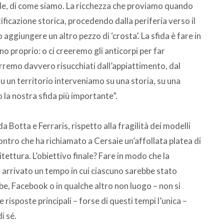
le, di come siamo. La ricchezza che proviamo quando
ificazione storica, procedendo dalla periferia verso il
aggiungere un altro pezzo di ‘crosta’. La sfida è fare in
o proprio: o ci creeremo gli anticorpi per far
erremo davvero risucchiati dall’appiattimento, dal
 un territorio interveniamo su una storia, su una
 la nostra sfida più importante”.
 Botta e Ferraris, rispetto alla fragilità dei modelli
contro che ha richiamato a Cersaie un’affollata platea di
itettura. L’obiettivo finale? Fare in modo che la
 arrivato un tempo in cui ciascuno sarebbe stato
e, Facebook o in qualche altro non luogo – non si
 risposte principali – forse di questi tempi l’unica –
i sé.