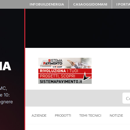
INFOBUILDENERGIA
CASAOGGIDOMANI
I PORTA
Ce
AZIENDE
PRODOTTI
TEMI TECNICI
NOTIZIE