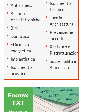
Isolamento
Antisismica
termico
Barriere
Luce in
Architettoniche
Architettura
BIM
Prevenzione
Domotica
incendi
Efficienza
Restauro e
energetica
Ristrutturazioni
Impiantistica
Sostenibilità e
Isolamento
Bioedilizia
acustico