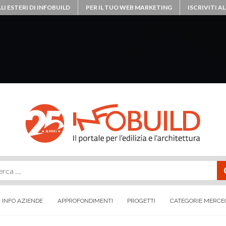
LI ESTERI DI INFOBUILD
PER IL TUO WEB MARKETING
ISCRIVITI 
rca
INFO AZIENDE
APPROFONDIMENTI
PROGETTI
CATEGORIE MERCE