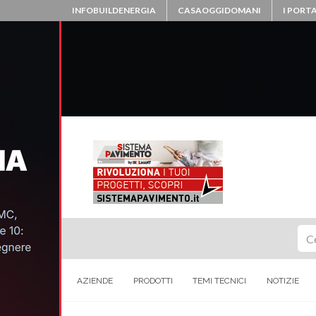
INFOBUILDENERGIA
CASAOGGIDOMANI
I PORTA
Ce
AZIENDE
PRODOTTI
TEMI TECNICI
NOTIZIE