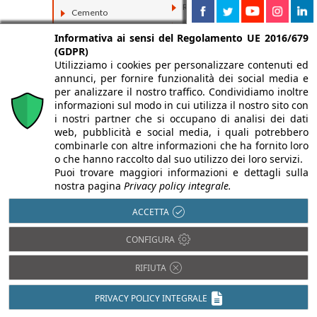
Resina
Cemento
Tessuti
Ceramica
Informativa ai sensi del Regolamento UE 2016/679
Vetro
Compositi
(GDPR)
Utilizziamo i cookies per personalizzare contenuti ed
Fibrocemento
annunci, per fornire funzionalità dei social media e
per analizzare il nostro traffico. Condividiamo inoltre
informazioni sul modo in cui utilizza il nostro sito con
i nostri partner che si occupano di analisi dei dati
web, pubblicità e social media, i quali potrebbero
combinarle con altre informazioni che ha fornito loro
o che hanno raccolto dal suo utilizzo dei loro servizi.
Puoi trovare maggiori informazioni e dettagli sulla
nostra pagina
Privacy policy integrale.
ACCETTA
CONFIGURA
RIFIUTA
PRIVACY POLICY INTEGRALE