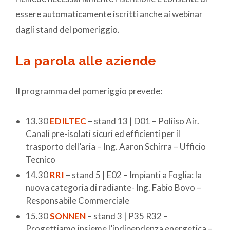
essere automaticamente iscritti anche ai webinar
dagli stand del pomeriggio.
La parola alle aziende
Il programma del pomeriggio prevede:
13.30
EDILTEC
– stand 13 | D01 – Poliiso Air.
Canali pre-isolati sicuri ed efficienti per il
trasporto dell’aria – Ing. Aaron Schirra – Ufficio
Tecnico
14.30
RRI
– stand 5 | E02 – Impianti a Foglia: la
nuova categoria di radiante- Ing. Fabio Bovo –
Responsabile Commerciale
15.30
SONNEN
– stand 3 | P35 R32 –
Progettiamo insieme l’indipendenza energetica –