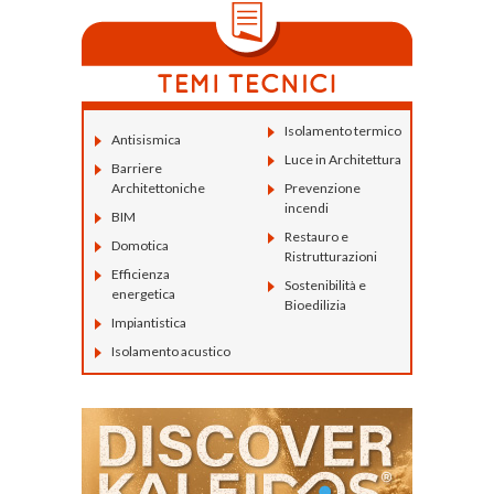
Isolamento termico
Antisismica
Luce in Architettura
Barriere
Architettoniche
Prevenzione
incendi
BIM
Restauro e
Domotica
Ristrutturazioni
Efficienza
Sostenibilità e
energetica
Bioedilizia
Impiantistica
Isolamento acustico