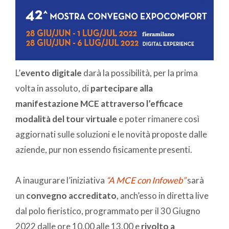
L’
evento dig
itale
darà la possibilità, per la prima
volta in assoluto, di
partecipare alla
manifestazione MCE attraverso l’efficace
modalità del tour virtuale
e poter rimanere così
aggiornati sulle soluzioni e le novità proposte dalle
aziende, pur non essendo fisicamente presenti.
A inaugurare l’iniziativa
“A MCE con Infoweb”
sarà
un
convegno accreditato
, anch’esso in diretta live
dal polo fieristico, programmato per il 30 Giugno
2022 dalle ore 10.00 alle 13.00 e
rivolto a