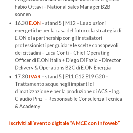
Fabio Ottavi – National Sales Manager B2B
sonnen
16.30
E.ON
– stand 5 | M12 – Le soluzioni
energetiche per la casa del futuro: la strategia di
E.ON e la partnership con gli installatori
professionisti per guidare le scelte consapevoli
dei cittadini – Luca Conti – Chief Operating
Officer di E.ON Italia + Diego Di Fazio – Director
Delivery & Operations B2C di E.ON Energia
17.30
IVAR
– stand 5 | E11 G12 E19 G20 –
Trattamento acque negli impianti di
climatizzazione e per la produzione di ACS – Ing.
Claudio Pinzi – Responsabile Consulenza Tecnica
& Academy
Iscriviti all’evento digitale “A MCE con Infoweb”