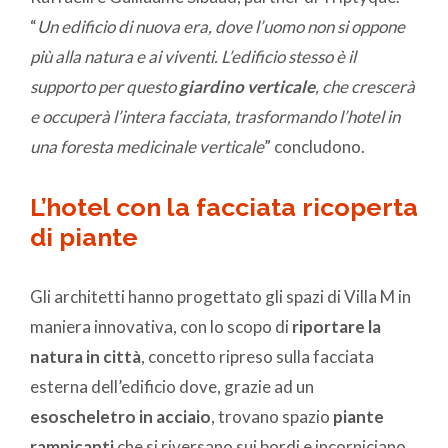
“
Un edificio di nuova era, dove l’uomo non si oppone
più alla natura e ai viventi. L’edificio stesso è il
supporto per questo
giardino verticale
, che crescerà
e occuperà l’intera facciata, trasformando l’hotel in
una foresta medicinale verticale
” concludono.
L’hotel con la facciata ricoperta
di piante
Gli architetti hanno progettato gli spazi di Villa M in
maniera innovativa, con lo scopo di
riportare la
natura in città
, concetto ripreso sulla facciata
esterna dell’edificio dove, grazie ad un
esoscheletro in acciaio
, trovano spazio
piante
rampicanti
che si riversano sui bordi e incorniciano