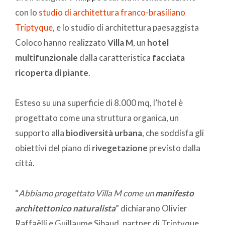
con lo
studio di architettura franco-brasiliano
Triptyque
, e lo studio di architettura paesaggista
Coloco hanno realizzato
Villa M
, un
hotel
multifunzionale
dalla caratteristica
facciata
ricoperta di piante
.
Esteso su una superficie di 8.000 mq, l’hotel è
progettato come una struttura organica, un
supporto alla
biodiversità urbana
, che soddisfa gli
obiettivi del piano di
rivegetazione
previsto dalla
città.
“
Abbiamo progettato Villa M come un
manifesto
architettonico naturalista
” dichiarano Olivier
Raffaëlli e Guillaume Sibaud, partner di Triptyque.