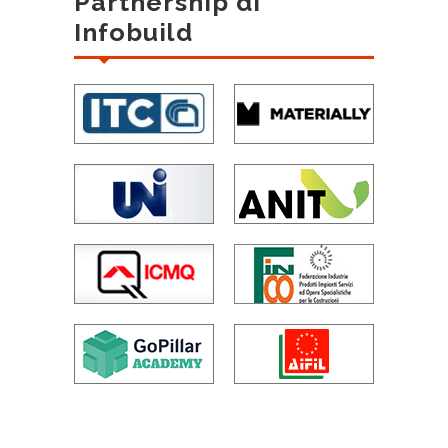
Partnership di
Infobuild