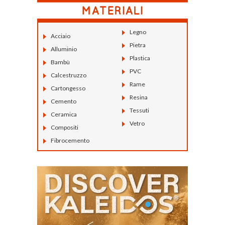
Legno
Acciaio
Pietra
Alluminio
Plastica
Bambù
PVC
Calcestruzzo
Rame
Cartongesso
Resina
Cemento
Tessuti
Ceramica
Vetro
Compositi
Fibrocemento