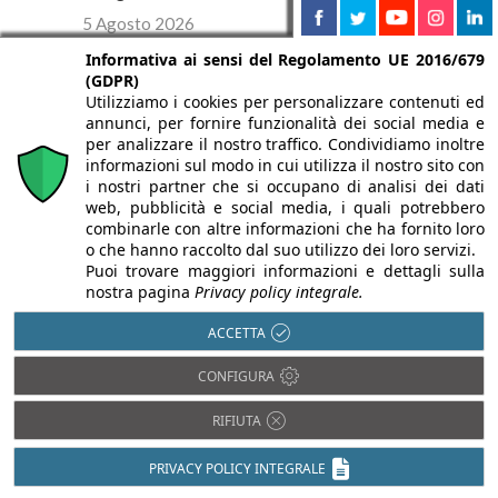
5 Agosto 2026
Informativa ai sensi del Regolamento UE 2016/679
Nel 2025 quasi 907 mila immobili ipotecati e 139
miliardi di capitale erogato. Il Rapporto OMI-
(GDPR)
Agenzia delle Entrate: tassi in discesa e il peso
Utilizziamo i cookies per personalizzare contenuti ed
del credito extra-immobiliare.
annunci, per fornire funzionalità dei social media e
per analizzare il nostro traffico. Condividiamo inoltre
informazioni sul modo in cui utilizza il nostro sito con
i nostri partner che si occupano di analisi dei dati
web, pubblicità e social media, i quali potrebbero
combinarle con altre informazioni che ha fornito loro
o che hanno raccolto dal suo utilizzo dei loro servizi.
Puoi trovare maggiori informazioni e dettagli sulla
nostra pagina
Privacy policy integrale.
ACCETTA
CONFIGURA
RIFIUTA
Premio Architettura Città di Oderzo
2026: pubblicato il bando della XX
edizione
PRIVACY POLICY INTEGRALE