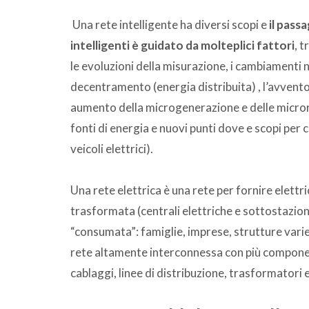
Una rete intelligente ha diversi scopi e
il passa
intelligenti è guidato da molteplici fattori
, 
le evoluzioni della misurazione, i cambiamenti nel
decentramento (energia distribuita) , l’avvento
aumento della microgenerazione e delle microret
fonti di energia e nuovi punti dove e scopi per cui
veicoli elettrici).
Una rete elettrica è una rete per fornire elettri
trasformata (centrali elettriche e sottostazioni) 
“consumata”: famiglie, imprese, strutture varie
rete altamente interconnessa con più componen
cablaggi, linee di distribuzione, trasformatori e