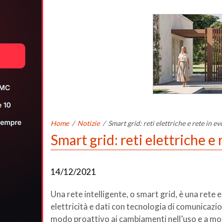
Home
/
Notizie
/
Smart grid: reti elettriche e rete in e
Smart grid: reti elettriche e
14/12/2021
Una rete intelligente, o smart grid, è una rete 
elettricità e dati con tecnologia di comunicazio
modo proattivo ai cambiamenti nell’uso e a mol