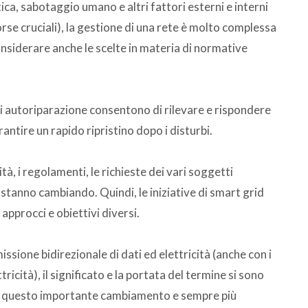
a, sabotaggio umano e altri fattori esterni e interni
rse cruciali), la gestione di una rete è molto complessa
siderare anche le scelte in materia di normative
à di autoriparazione consentono di rilevare e rispondere
ntire un rapido ripristino dopo i disturbi.
ità, i regolamenti, le richieste dei vari soggetti
à stanno cambiando. Quindi, le iniziative di smart grid
approcci e obiettivi diversi.
ssione bidirezionale di dati ed elettricità (anche con i
icità), il significato e la portata del termine si sono
 da questo importante cambiamento e sempre più