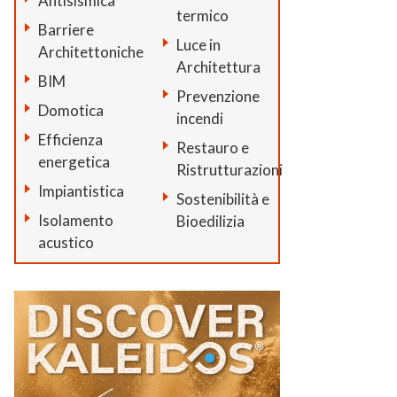
Antisismica
termico
Barriere
Luce in
Architettoniche
Architettura
BIM
Prevenzione
Domotica
incendi
Efficienza
Restauro e
energetica
Ristrutturazioni
Impiantistica
Sostenibilità e
Isolamento
Bioedilizia
acustico