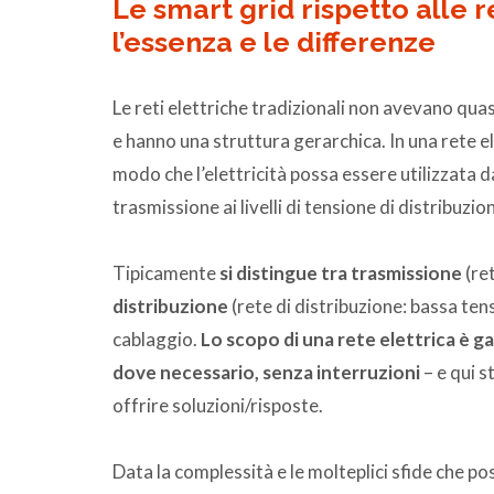
Le smart grid rispetto alle re
l’essenza e le differenze
Le reti elettriche tradizionali non avevano qu
e hanno una struttura gerarchica. In una rete 
modo che l’elettricità possa essere utilizzata da
trasmissione ai livelli di tensione di distribuzione
Tipicamente
si distingue tra trasmissione
(ret
distribuzione
(rete di distribuzione: bassa ten
cablaggio.
Lo scopo di una rete elettrica è ga
dove necessario, senza interruzioni
– e qui s
offrire soluzioni/risposte.
Data la complessità e le molteplici sfide che 