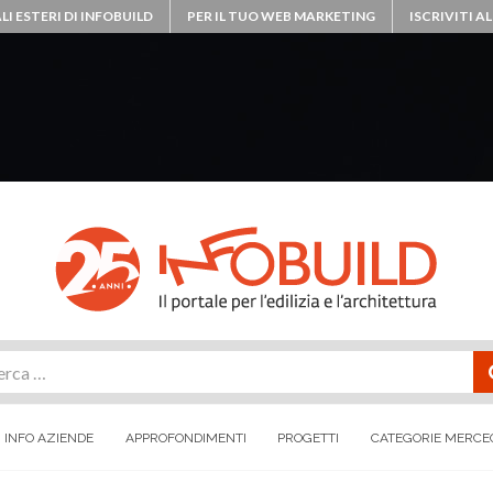
LI ESTERI DI INFOBUILD
PER IL TUO WEB MARKETING
ISCRIVITI 
rca
INFO AZIENDE
APPROFONDIMENTI
PROGETTI
CATEGORIE MERCE