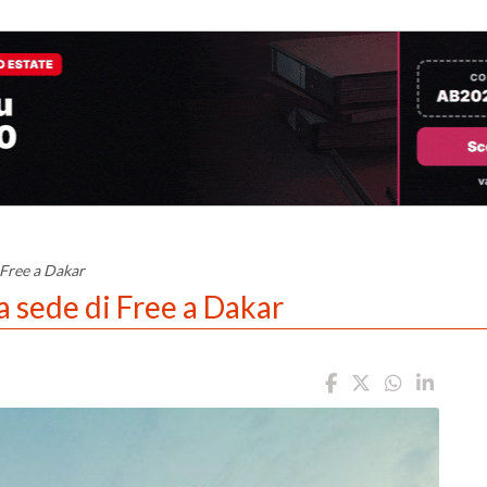
 Free a Dakar
 sede di Free a Dakar