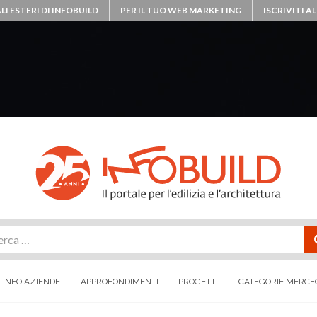
LI ESTERI DI INFOBUILD
PER IL TUO WEB MARKETING
ISCRIVITI 
rca
INFO AZIENDE
APPROFONDIMENTI
PROGETTI
CATEGORIE MERCE