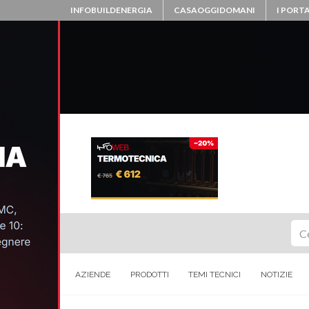
INFOBUILDENERGIA
CASAOGGIDOMANI
I PORTA
Ce
AZIENDE
PRODOTTI
TEMI TECNICI
NOTIZIE