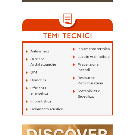
Isolamento termico
Antisismica
Luce in Architettura
Barriere
Architettoniche
Prevenzione
incendi
BIM
Restauro e
Domotica
Ristrutturazioni
Efficienza
Sostenibilità e
energetica
Bioedilizia
Impiantistica
Isolamento acustico