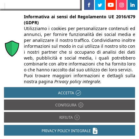
Informativa ai sensi del Regolamento UE 2016/679
(GDPR)
Utilizziamo i cookies per personalizzare contenuti ed
annunci, per fornire funzionalità dei social media e
per analizzare il nostro traffico. Condividiamo inoltre
informazioni sul modo in cui utilizza il nostro sito con
i nostri partner che si occupano di analisi dei dati
web, pubblicità e social media, i quali potrebbero
combinarle con altre informazioni che ha fornito loro
o che hanno raccolto dal suo utilizzo dei loro servizi.
Chi siamo
Autori
Per la tua pubblicità
Iscriviti alla
Puoi trovare maggiori informazioni e dettagli sulla
newsletter
nostra pagina
Privacy policy integrale.
ACCETTA
CONFIGURA
Infobuild è testata registrata presso il Tribunale di Milano al n° 63
RIFIUTA
dell’8/3/2013 - ISSN 2282-2267
© 2000-2026 Infoweb srl - P.IVA 13155920153 - Tutti i diritti
PRIVACY POLICY INTEGRALE
riservati |
Privacy