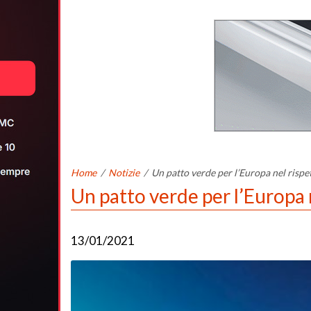
Home
/
Notizie
/
Un patto verde per l’Europa nel rispet
Un patto verde per l’Europa n
13/01/2021