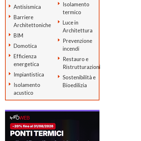
Isolamento
Antisismica
termico
Barriere
Luce in
Architettoniche
Architettura
BIM
Prevenzione
Domotica
incendi
Efficienza
Restauro e
energetica
Ristrutturazioni
Impiantistica
Sostenibilità e
Isolamento
Bioedilizia
acustico