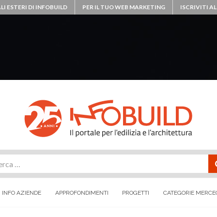
LI ESTERI DI INFOBUILD
PER IL TUO WEB MARKETING
ISCRIVITI 
rca
INFO AZIENDE
APPROFONDIMENTI
PROGETTI
CATEGORIE MERCE