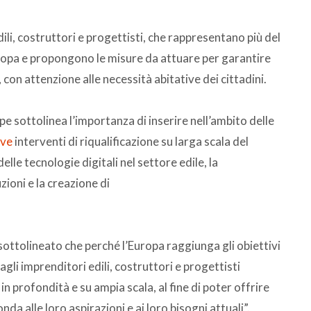
li, costruttori e progettisti, che rappresentano più del
uropa e propongono le misure da attuare per garantire
con attenzione alle necessità abitative dei cittadini.
e sottolinea l’importanza di inserire nell’ambito delle
ave
interventi di riqualificazione su larga scala del
le tecnologie digitali nel settore edile, la
ioni e la creazione di
 sottolineato che perché l’Europa raggiunga gli obiettivi
agli imprenditori edili, costruttori e progettisti
 in profondità e su ampia scala, al fine di poter offrire
da alle loro aspirazioni e ai loro bisogni attuali”.