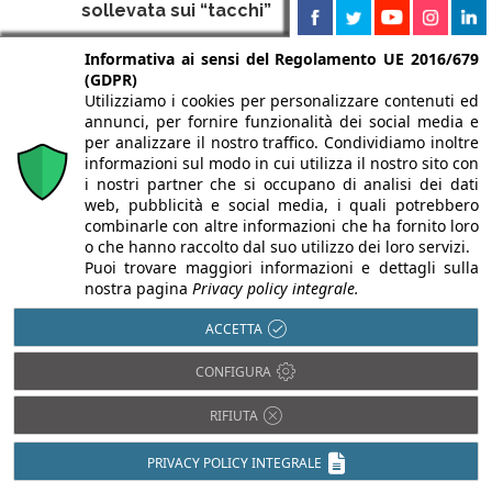
sollevata sui “tacchi”
6 Agosto 2026
Informativa ai sensi del Regolamento UE 2016/679
(GDPR)
CRA-Carlo Ratti e GS E&C presentano a Seoul
una torre di 140 metri sollevata su esili sostegni
Utilizziamo i cookies per personalizzare contenuti ed
contro le alluvioni.
annunci, per fornire funzionalità dei social media e
per analizzare il nostro traffico. Condividiamo inoltre
informazioni sul modo in cui utilizza il nostro sito con
i nostri partner che si occupano di analisi dei dati
web, pubblicità e social media, i quali potrebbero
combinarle con altre informazioni che ha fornito loro
o che hanno raccolto dal suo utilizzo dei loro servizi.
Puoi trovare maggiori informazioni e dettagli sulla
nostra pagina
Privacy policy integrale.
ACCETTA
CONFIGURA
RIFIUTA
Mutui ipotecari 2025: sale il capitale
erogato, scendono i tassi
PRIVACY POLICY INTEGRALE
5 Agosto 2026