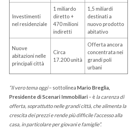
1 miliardo
1,5 miliardi
Investimenti
diretto +
destinati a
nel residenziale
470 milioni
nuovo prodotto
indiretti
abitativo
Offerta ancora
Nuove
Circa
concentrata nei
abitazioni nelle
17.200 unità
grandi poli
principali città
urbani
“Il vero tema oggi
– sottolinea
Mario Breglia,
Presidente di Scenari Immobiliari
– è
la carenza di
offerta, soprattutto nelle grandi città, che alimenta la
crescita dei prezzi e rende più difficile l’accesso alla
casa, in particolare per giovani e famiglie”.