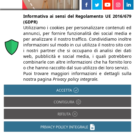
Informativa ai sensi del Regolamento UE 2016/679
(GDPR)
Utilizziamo i cookies per personalizzare contenuti ed
annunci, per fornire funzionalità dei social media e
per analizzare il nostro traffico. Condividiamo inoltre
informazioni sul modo in cui utilizza il nostro sito con
i nostri partner che si occupano di analisi dei dati
web, pubblicità e social media, i quali potrebbero
combinarle con altre informazioni che ha fornito loro
o che hanno raccolto dal suo utilizzo dei loro servizi.
Puoi trovare maggiori informazioni e dettagli sulla
Isolamento termico
nostra pagina
Privacy policy integrale.
Antisismica
Luce in Architettura
Barriere
ACCETTA
Architettoniche
Prevenzione
incendi
BIM
CONFIGURA
Restauro e
Domotica
Ristrutturazioni
RIFIUTA
Efficienza
Sostenibilità e
energetica
Bioedilizia
PRIVACY POLICY INTEGRALE
Impiantistica