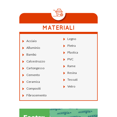
Legno
Acciaio
Pietra
Alluminio
Plastica
Bambù
PVC
Calcestruzzo
Rame
Cartongesso
Resina
Cemento
Tessuti
Ceramica
Vetro
Compositi
Fibrocemento