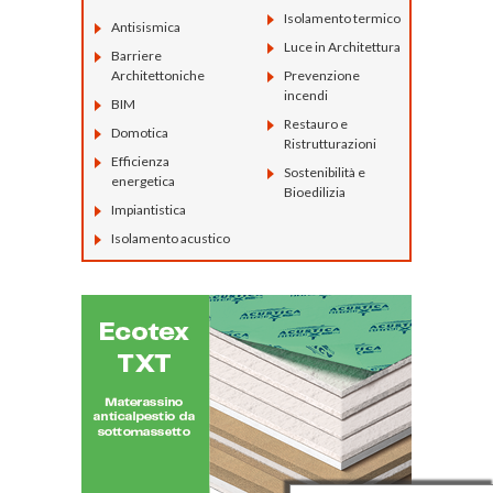
Isolamento termico
Antisismica
Luce in Architettura
Barriere
Architettoniche
Prevenzione
incendi
BIM
Restauro e
Domotica
Ristrutturazioni
Efficienza
Sostenibilità e
energetica
Bioedilizia
Impiantistica
Isolamento acustico