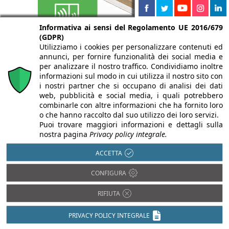
Informativa ai sensi del Regolamento UE 2016/679
(GDPR)
Utilizziamo i cookies per personalizzare contenuti ed
annunci, per fornire funzionalità dei social media e
per analizzare il nostro traffico. Condividiamo inoltre
informazioni sul modo in cui utilizza il nostro sito con
i nostri partner che si occupano di analisi dei dati
web, pubblicità e social media, i quali potrebbero
combinarle con altre informazioni che ha fornito loro
o che hanno raccolto dal suo utilizzo dei loro servizi.
Legno
Acciaio
Puoi trovare maggiori informazioni e dettagli sulla
Pietra
Alluminio
nostra pagina
Privacy policy integrale.
Plastica
Bambù
ACCETTA
PVC
Calcestruzzo
Rame
Cartongesso
CONFIGURA
Resina
Cemento
RIFIUTA
Tessuti
Ceramica
Vetro
Compositi
PRIVACY POLICY INTEGRALE
Fibrocemento