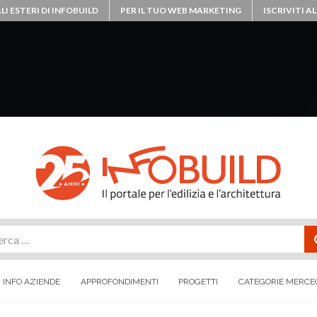
LI ESTERI DI INFOBUILD
PER IL TUO WEB MARKETING
ISCRIVITI 
rca
INFO AZIENDE
APPROFONDIMENTI
PROGETTI
CATEGORIE MERCE