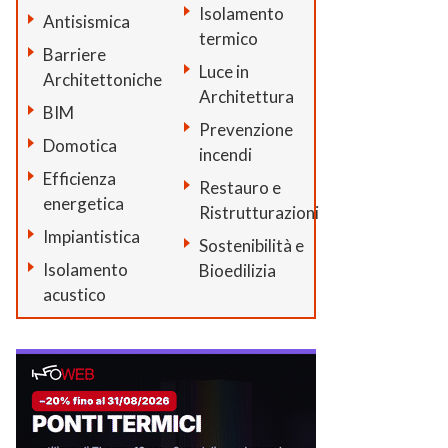
Isolamento
Antisismica
termico
Barriere
Luce in
Architettoniche
Architettura
BIM
Prevenzione
Domotica
incendi
Efficienza
Restauro e
energetica
Ristrutturazioni
Impiantistica
Sostenibilità e
Isolamento
Bioedilizia
acustico