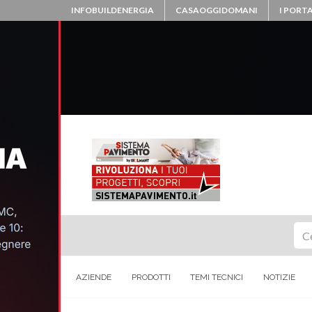
INFOBUILDENERGIA
CASAOGGIDOMANI
I PORTA
Ce
AZIENDE
PRODOTTI
TEMI TECNICI
NOTIZIE