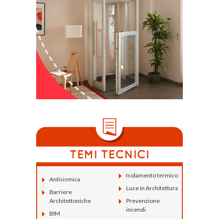
Isolamento termico
Antisismica
Luce in Architettura
Barriere
Architettoniche
Prevenzione
incendi
BIM