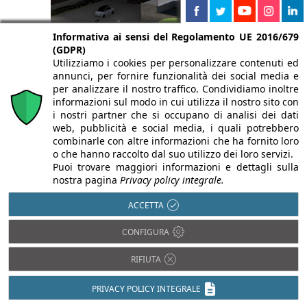
Informativa ai sensi del Regolamento UE 2016/679
(GDPR)
Utilizziamo i cookies per personalizzare contenuti ed
annunci, per fornire funzionalità dei social media e
per analizzare il nostro traffico. Condividiamo inoltre
informazioni sul modo in cui utilizza il nostro sito con
i nostri partner che si occupano di analisi dei dati
web, pubblicità e social media, i quali potrebbero
combinarle con altre informazioni che ha fornito loro
o che hanno raccolto dal suo utilizzo dei loro servizi.
Legno
Acciaio
Puoi trovare maggiori informazioni e dettagli sulla
Pietra
nostra pagina
Privacy policy integrale.
Alluminio
Plastica
Bambù
ACCETTA
PVC
Calcestruzzo
Rame
CONFIGURA
Cartongesso
Resina
Cemento
RIFIUTA
Tessuti
Ceramica
Vetro
Compositi
PRIVACY POLICY INTEGRALE
Fibrocemento