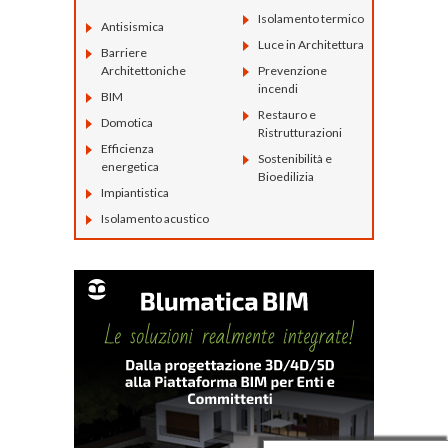
Isolamento termico
Antisismica
Luce in Architettura
Barriere
Architettoniche
Prevenzione
incendi
BIM
Restauro e
Domotica
Ristrutturazioni
Efficienza
Sostenibilità e
energetica
Bioedilizia
Impiantistica
Isolamento acustico