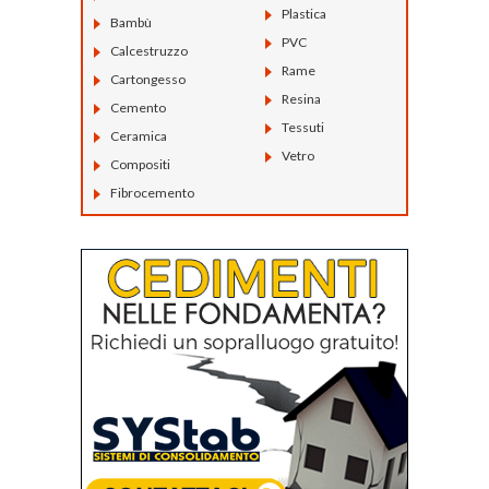
Plastica
Bambù
PVC
Calcestruzzo
Rame
Cartongesso
Resina
Cemento
Tessuti
Ceramica
Vetro
Compositi
Fibrocemento