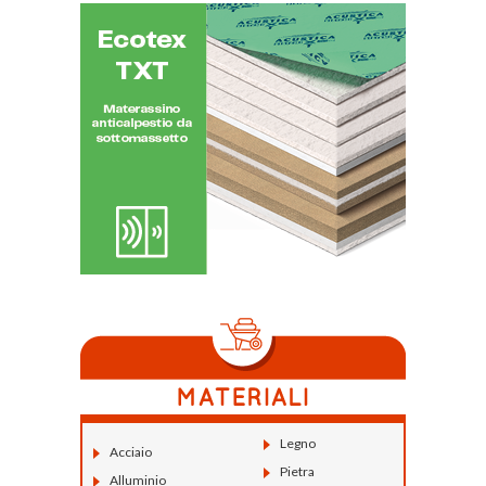
Legno
Acciaio
Pietra
Alluminio