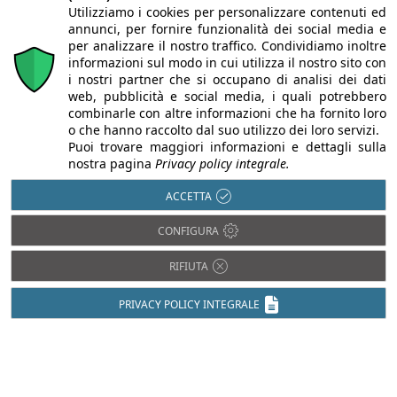
Utilizziamo i cookies per personalizzare contenuti ed
annunci, per fornire funzionalità dei social media e
per analizzare il nostro traffico. Condividiamo inoltre
informazioni sul modo in cui utilizza il nostro sito con
i nostri partner che si occupano di analisi dei dati
web, pubblicità e social media, i quali potrebbero
combinarle con altre informazioni che ha fornito loro
o che hanno raccolto dal suo utilizzo dei loro servizi.
Puoi trovare maggiori informazioni e dettagli sulla
nostra pagina
Privacy policy integrale.
ACCETTA
CONFIGURA
Chi siamo
Autori
Per la tua pubblicità
Iscriviti alla
newsletter
RIFIUTA
PRIVACY POLICY INTEGRALE
Infobuild è testata registrata presso il Tribunale di Milano al n° 63
dell’8/3/2013 - ISSN 2282-2267