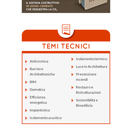
Isolamento termico
Antisismica
Luce in Architettura
Barriere
Architettoniche
Prevenzione
incendi
BIM
Restauro e
Domotica
Ristrutturazioni
Efficienza
Sostenibilità e
energetica
Bioedilizia
Impiantistica
Isolamento acustico