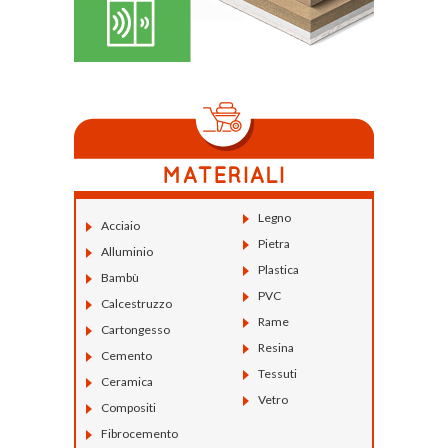
Legno
Acciaio
Pietra
Alluminio
Plastica
Bambù
PVC
Calcestruzzo
Rame
Cartongesso
Resina
Cemento
Tessuti
Ceramica
Vetro
Compositi
Fibrocemento