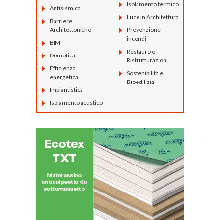
Isolamento termico
Antisismica
Luce in Architettura
Barriere
Architettoniche
Prevenzione
incendi
BIM
Restauro e
Domotica
Ristrutturazioni
Efficienza
Sostenibilità e
energetica
Bioedilizia
Impiantistica
Isolamento acustico