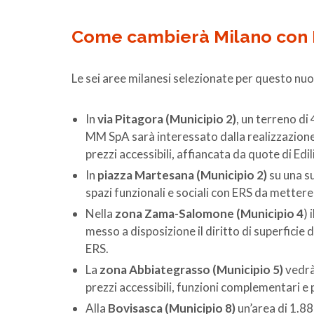
Come cambierà Milano con R
Le sei aree milanesi selezionate per questo nuo
In
via Pitagora (Municipio 2)
, un terreno d
MM SpA sarà interessato dalla realizzazione d
prezzi accessibili, affiancata da quote di Edi
In
piazza Martesana (Municipio 2)
su una su
spazi funzionali e sociali con ERS da mettere 
Nella
zona Zama-Salomone (Municipio 4
) 
messo a disposizione il diritto di superficie 
ERS.
La
zona Abbiategrasso (Municipio 5)
vedrà
prezzi accessibili, funzioni complementari e p
Alla
Bovisasca (Municipio 8)
un’area di 1.8