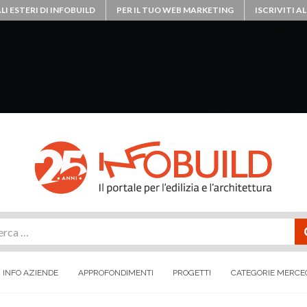
LI ESTERI DI INFOBUILD
PER IL TUO WEB MARKETING
ISCRIVITI 
rca
INFO AZIENDE
APPROFONDIMENTI
PROGETTI
CATEGORIE MERCE