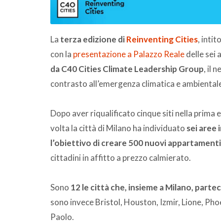
La
terza edizione di
Reinventing Cities
, intit
con la
presentazione a Palazzo Reale
delle sei
da C40 Cities Climate Leadership Group
, il
contrasto all’emergenza climatica e ambiental
Dopo aver riqualificato cinque siti nella prima
volta la città di Milano ha individuato
sei aree 
l’obiettivo di creare 500 nuovi appartament
cittadini in affitto a prezzo calmierato.
Sono
12 le città che, insieme a Milano, parteci
sono invece Bristol, Houston, Izmir, Lione, Ph
Paolo.