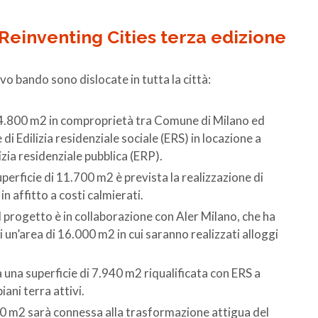
einventing Cities terza edizione
vo bando sono dislocate in tutta la città:
i 4.800 m2 in comproprietà tra Comune di Milano ed
i Edilizia residenziale sociale (ERS) in locazione a
lizia residenziale pubblica (ERP).
perficie di 11.700 m2 è prevista la realizzazione di
in affitto a costi calmierati.
il progetto è in collaborazione con Aler Milano, che ha
di un’area di 16.000 m2 in cui saranno realizzati alloggi
 una superficie di 7.940 m2 riqualificata con ERS a
iani terra attivi.
80 m2 sarà connessa alla trasformazione attigua del