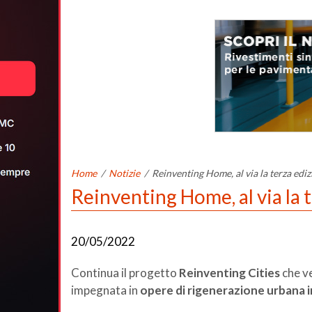
Home
/
Notizie
/
Reinventing Home, al via la terza edi
Reinventing Home, al via la 
20/05/2022
Continua il progetto
Reinventing Cities
che ve
impegnata in
opere di rigenerazione urbana i