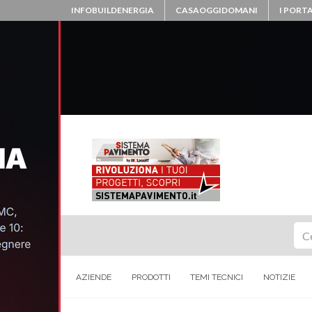
INFOBUILDENERGIA
CASAOGGIDOMANI
I PORTA
Ce
AZIENDE
PRODOTTI
TEMI TECNICI
NOTIZIE