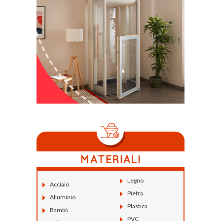
Legno
Acciaio
Pietra
Alluminio
Plastica
Bambù
PVC