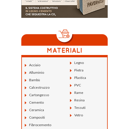
Legno
Acciaio
Pietra
Alluminio
Plastica
Bambù
PVC
Calcestruzzo
Rame
Cartongesso
Resina
Cemento
Tessuti
Ceramica
Vetro
Compositi
Fibrocemento