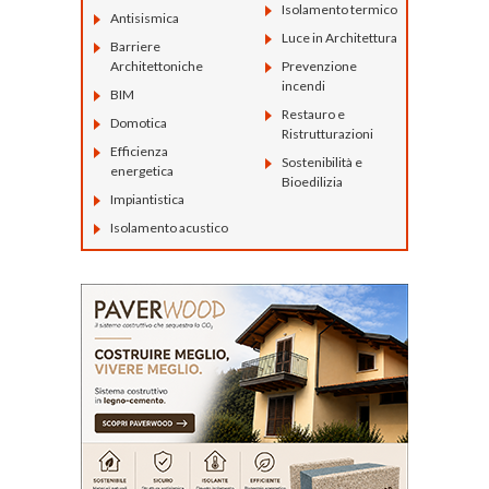
Isolamento termico
Antisismica
Luce in Architettura
Barriere
Architettoniche
Prevenzione
incendi
BIM
Restauro e
Domotica
Ristrutturazioni
Efficienza
Sostenibilità e
energetica
Bioedilizia
Impiantistica
Isolamento acustico