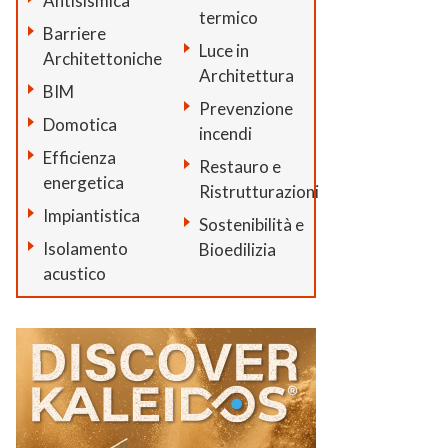
Antisismica
termico
Barriere
Luce in
Architettoniche
Architettura
BIM
Prevenzione
Domotica
incendi
Efficienza
Restauro e
energetica
Ristrutturazioni
Impiantistica
Sostenibilità e
Isolamento
Bioedilizia
acustico