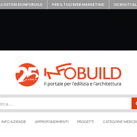
LI ESTERI DI INFOBUILD
PER IL TUO WEB MARKETING
ISCRIVITI 
rca
INFO AZIENDE
APPROFONDIMENTI
PROGETTI
CATEGORIE MERCE