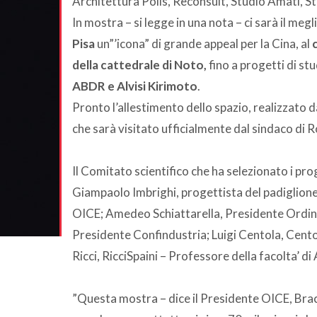
Architettura Polis, Reconsult, Studio Amati, St
In mostra – si legge in una nota – ci sarà il megl
Pisa
un”’icona” di grande appeal per la Cina, al
della cattedrale di Noto,
fino a progetti di stu
ABDR e Alvisi Kirimoto
.
Pronto l’allestimento dello spazio, realizzato d
che sarà visitato ufficialmente dal sindaco di 
Il Comitato scientifico che ha selezionato i pr
Giampaolo Imbrighi, progettista del padiglione
OICE; Amedeo Schiattarella, Presidente Ordine
Presidente Confindustria; Luigi Centola, Cent
Ricci, RicciSpaini – Professore della facolta’ d
”Questa mostra – dice il Presidente OICE, Brac