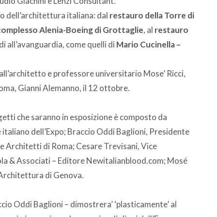
udio Giachini e Lenzi Consultant.
io dell’architettura italiana: dal
restauro della Torre di
complesso Alenia-Boeing di Grottaglie
, al
restauro
di all’avanguardia, come quelli di
Mario Cucinella –
all’architetto e professore universitario Mose’ Ricci,
Roma, Gianni Alemanno, il 12 ottobre.
ogetti che saranno in esposizione è composto da
 italiano dell’Expo; Braccio Oddi Baglioni, Presidente
 Architetti di Roma; Cesare Trevisani, Vice
ola & Associati – Editore Newitalianblood.com; Mosé
i Architettura di Genova.
cio Oddi Baglioni – dimostrera’ ‘plasticamente’ al