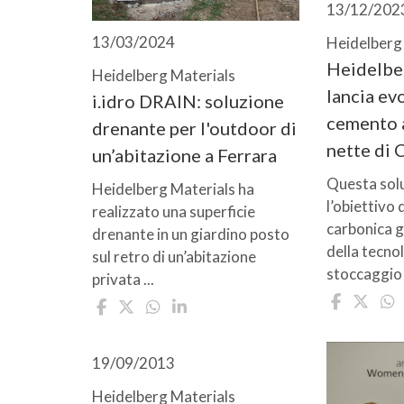
13/12/202
13/03/2024
Heidelberg
Heidelbe
Heidelberg Materials
lancia ev
i.idro DRAIN: soluzione
cemento a
drenante per l'outdoor di
nette di
un’abitazione a Ferrara
Questa sol
Heidelberg Materials ha
l’obiettivo 
realizzato una superficie
carbonica g
drenante in un giardino posto
della tecnol
sul retro di un’abitazione
stoccaggio d
privata ...
19/09/2013
Heidelberg Materials