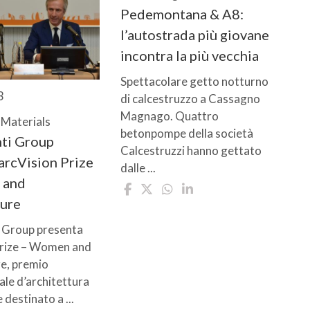
Pedemontana & A8:
l’autostrada più giovane
incontra la più vecchia
Spettacolare getto notturno
3
di calcestruzzo a Cassagno
Magnago. Quattro
 Materials
betonpompe della società
nti Group
Calcestruzzi hanno gettato
arcVision Prize
dalle ...
 and
ture
i Group presenta
Prize – Women and
e, premio
ale d’architettura
 destinato a ...