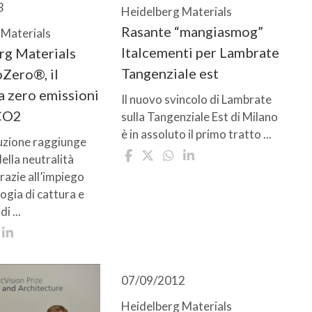
3
Heidelberg Materials
Rasante “mangiasmog”
 Materials
Italcementi per Lambrate
rg Materials
Tangenziale est
oZero®, il
 zero emissioni
Il nuovo svincolo di Lambrate
 CO2
sulla Tangenziale Est di Milano
è in assoluto il primo tratto ...
uzione raggiunge
della neutralità
razie all’impiego
ogia di cattura e
i ...
07/09/2012
Heidelberg Materials