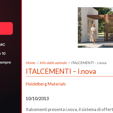
Home
/
Info dalle aziende
/
ITALCEMENTI – i.nova
ITALCEMENTI – i.nova
Heidelberg Materials
10/10/2013
Italcementi presenta i.nova, il sistema di offe