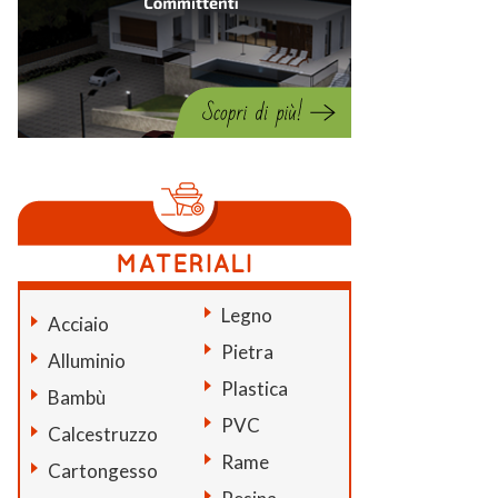
Legno
Acciaio
Pietra
Alluminio
Plastica
Bambù
PVC
Calcestruzzo
Rame
Cartongesso