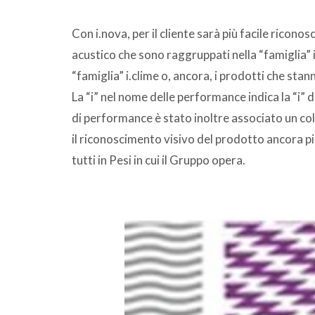
Con i.nova, per il cliente sarà più facile ricono
acustico che sono raggruppati nella “famiglia” i.
“famiglia” i.clime o, ancora, i prodotti che stann
La “i” nel nome delle performance indica la “i” d
di performance è stato inoltre associato un co
il riconoscimento visivo del prodotto ancora pi
tutti in Pesi in cui il Gruppo opera.