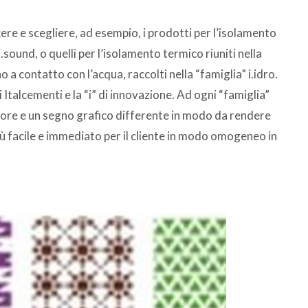
scere e scegliere, ad esempio, i prodotti per l’isolamento
sound, o quelli per l’isolamento termico riuniti nella
o a contatto con l’acqua, raccolti nella “famiglia” i.idro.
i Italcementi e la “i” di innovazione. Ad ogni “famiglia”
lore e un segno grafico differente in modo da rendere
ù facile e immediato per il cliente in modo omogeneo in