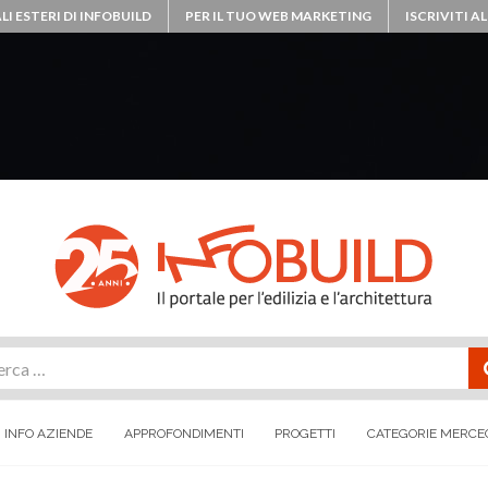
LI ESTERI DI INFOBUILD
PER IL TUO WEB MARKETING
ISCRIVITI 
rca
INFO AZIENDE
APPROFONDIMENTI
PROGETTI
CATEGORIE MERCE