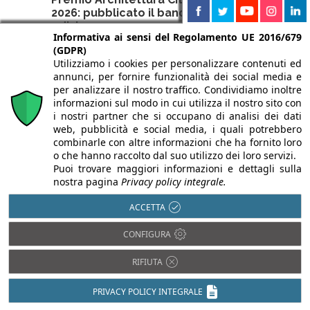
2026: pubblicato il bando della XX
edizione
Informativa ai sensi del Regolamento UE 2016/679
4 Agosto 2026
(GDPR)
Utilizziamo i cookies per personalizzare contenuti ed
Pubblicato il bando della XX edizione del Premio
annunci, per fornire funzionalità dei social media e
Architettura Città di Oderzo, con una nuova
per analizzare il nostro traffico. Condividiamo inoltre
menzione sul restauro.
informazioni sul modo in cui utilizza il nostro sito con
i nostri partner che si occupano di analisi dei dati
web, pubblicità e social media, i quali potrebbero
combinarle con altre informazioni che ha fornito loro
o che hanno raccolto dal suo utilizzo dei loro servizi.
Puoi trovare maggiori informazioni e dettagli sulla
nostra pagina
Privacy policy integrale.
ACCETTA
CONFIGURA
RIFIUTA
PRIVACY POLICY INTEGRALE