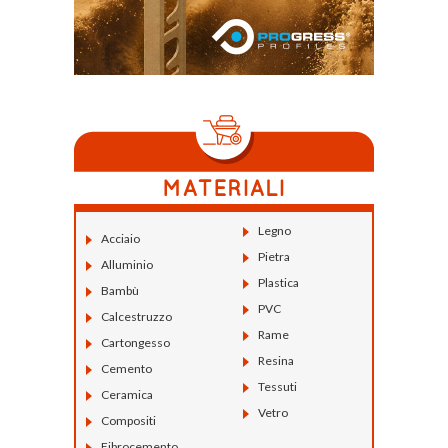
Legno
Acciaio
Pietra
Alluminio
Plastica
Bambù
PVC
Calcestruzzo
Rame
Cartongesso
Resina
Cemento
Tessuti
Ceramica
Vetro
Compositi
Fibrocemento