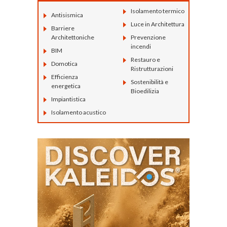
Isolamento termico
Antisismica
Luce in Architettura
Barriere
Architettoniche
Prevenzione
incendi
BIM
Restauro e
Domotica
Ristrutturazioni
Efficienza
Sostenibilità e
energetica
Bioedilizia
Impiantistica
Isolamento acustico