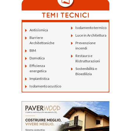
Isolamento termico
Antisismica
Luce in Architettura
Barriere
Architettoniche
Prevenzione
incendi
BIM
Restauro e
Domotica
Ristrutturazioni
Efficienza
Sostenibilità e
energetica
Bioedilizia
Impiantistica
Isolamento acustico