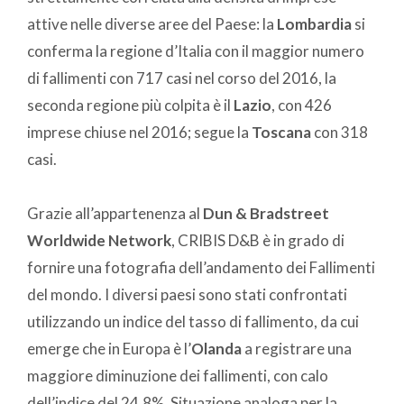
attive nelle diverse aree del Paese: la
Lombardia
si
conferma la regione d’Italia con il maggior numero
di fallimenti con 717 casi nel corso del 2016, la
seconda regione più colpita è il
Lazio
, con 426
imprese chiuse nel 2016; segue la
Toscana
con 318
casi.
Grazie all’appartenenza al
Dun & Bradstreet
Worldwide Network
, CRIBIS D&B è in grado di
fornire una fotografia dell’andamento dei Fallimenti
del mondo. I diversi paesi sono stati confrontati
utilizzando un indice del tasso di fallimento, da cui
emerge che in Europa è l’
Olanda
a registrare una
maggiore diminuzione dei fallimenti, con calo
dell’indice del 24,8%. Situazione analoga per la