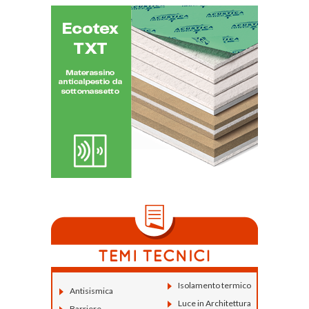
Isolamento termico
Antisismica
Luce in Architettura
Barriere