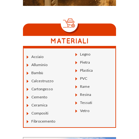
Legno
Acciaio
Pietra
Alluminio
Plastica
Bambù
PVC
Calcestruzzo
Rame
Cartongesso
Resina
Cemento
Tessuti
Ceramica
Vetro
Compositi
Fibrocemento