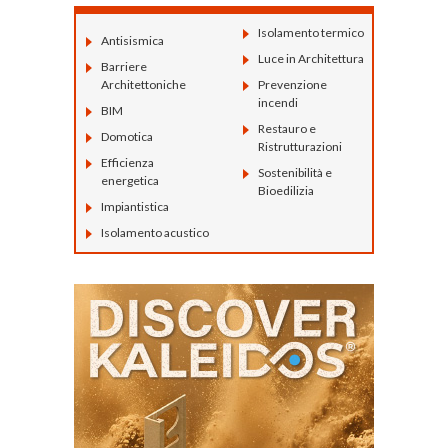
Isolamento termico
Antisismica
Luce in Architettura
Barriere
Architettoniche
Prevenzione
incendi
BIM
Restauro e
Domotica
Ristrutturazioni
Efficienza
Sostenibilità e
energetica
Bioedilizia
Impiantistica
Isolamento acustico