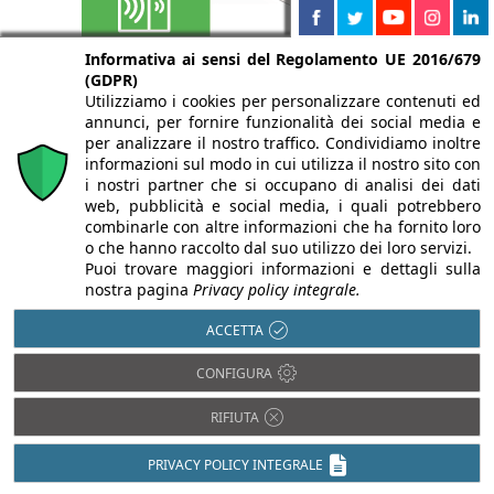
Informativa ai sensi del Regolamento UE 2016/679
(GDPR)
Utilizziamo i cookies per personalizzare contenuti ed
annunci, per fornire funzionalità dei social media e
per analizzare il nostro traffico. Condividiamo inoltre
informazioni sul modo in cui utilizza il nostro sito con
i nostri partner che si occupano di analisi dei dati
web, pubblicità e social media, i quali potrebbero
Isolamento termico
combinarle con altre informazioni che ha fornito loro
Antisismica
o che hanno raccolto dal suo utilizzo dei loro servizi.
Luce in Architettura
Barriere
Puoi trovare maggiori informazioni e dettagli sulla
Architettoniche
Prevenzione
nostra pagina
Privacy policy integrale.
incendi
BIM
Restauro e
ACCETTA
Domotica
Ristrutturazioni
Efficienza
CONFIGURA
Sostenibilità e
energetica
Bioedilizia
Impiantistica
RIFIUTA
Isolamento acustico
PRIVACY POLICY INTEGRALE