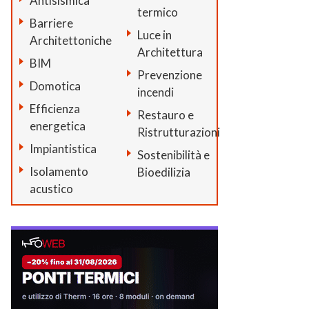
Antisismica
termico
Barriere
Luce in
Architettoniche
Architettura
BIM
Prevenzione
Domotica
incendi
Efficienza
Restauro e
energetica
Ristrutturazioni
Impiantistica
Sostenibilità e
Isolamento
Bioedilizia
acustico