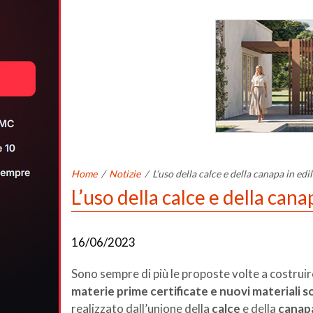
Home
/
Notizie
/
L’uso della calce e della canapa in edil
L’uso della calce e della cana
16/06/2023
Sono sempre di più le proposte volte a costruir
materie prime certificate e nuovi materiali so
realizzato dall’unione della
calce
e della
canap