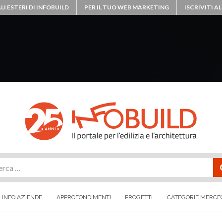
LI ESTERI DI INFOBUILD
PER IL TUO WEB MARKETING
ISCRIVITI 
rca
INFO AZIENDE
APPROFONDIMENTI
PROGETTI
CATEGORIE MERCE