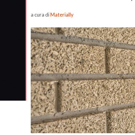
a cura di
Materially