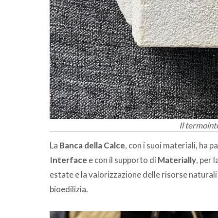
Il termoin
La
Banca della Calce
, con i suoi materiali, ha 
Interface
e con il supporto di
Materially
, per 
estate e la valorizzazione delle risorse naturali 
bioedilizia.