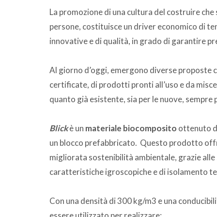
La promozione di una cultura del costruire che s
persone, costituisce un driver economico di ten
innovative e di qualità, in grado di garantire p
Al giorno d’oggi, emergono diverse proposte ch
certificate, di prodotti pronti all’uso e da misce
quanto già esistente, sia per le nuove, sempre pi
Blick
è un
materiale biocomposito
ottenuto da
un blocco prefabbricato. Questo prodotto off
migliorata sostenibilità ambientale, grazie alle
caratteristiche igroscopiche e di isolamento t
Con una densità di 300 kg/m3 e una conducibili
essere utilizzato per realizzare: