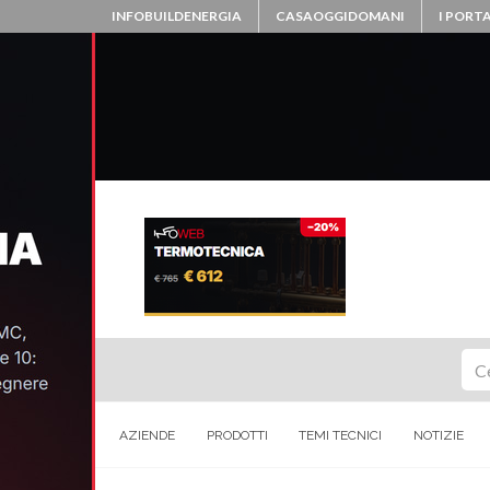
INFOBUILDENERGIA
CASAOGGIDOMANI
I PORTA
Ce
AZIENDE
PRODOTTI
TEMI TECNICI
NOTIZIE