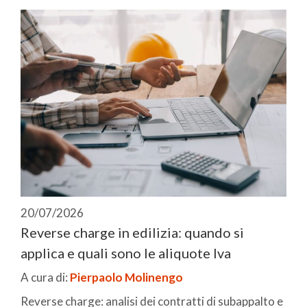
20/07/2026
Reverse charge in edilizia: quando si
applica e quali sono le aliquote Iva
A cura di:
Pierpaolo Molinengo
Reverse charge: analisi dei contratti di subappalto e