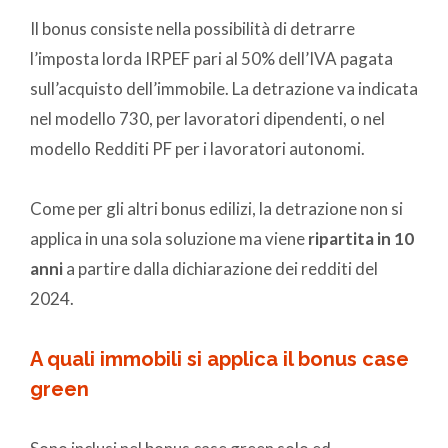
Il bonus consiste nella possibilità di detrarre
l’imposta lorda IRPEF pari al 50% dell’IVA pagata
sull’acquisto dell’immobile. La detrazione va indicata
nel modello 730, per lavoratori dipendenti, o nel
modello Redditi PF per i lavoratori autonomi.
Come per gli altri bonus edilizi, la detrazione non si
applica in una sola soluzione ma viene
ripartita in 10
anni
a partire dalla dichiarazione dei redditi del
2024.
A quali immobili si applica il bonus case
green