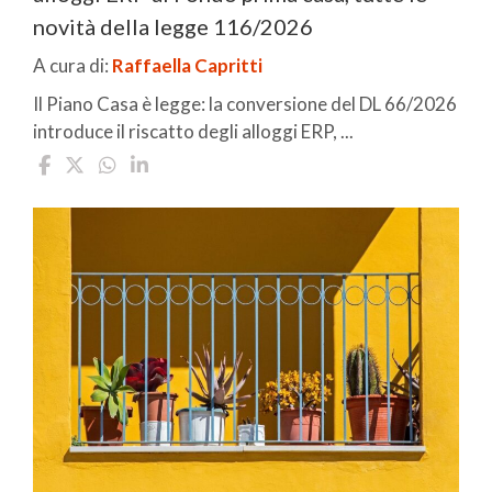
novità della legge 116/2026
A cura di:
Raffaella Capritti
Il Piano Casa è legge: la conversione del DL 66/2026
introduce il riscatto degli alloggi ERP, ...