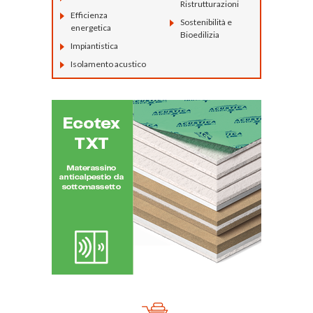
Ristrutturazioni
Efficienza
Sostenibilità e
energetica
Bioedilizia
Impiantistica
Isolamento acustico