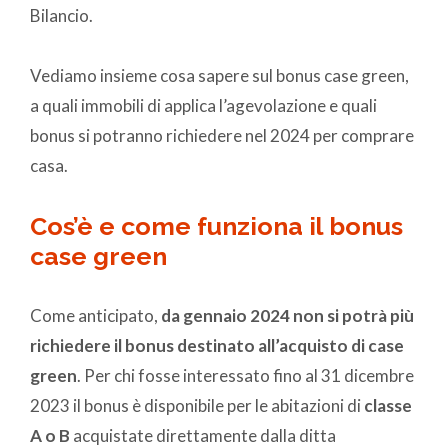
Bilancio.
Vediamo insieme cosa sapere sul bonus case green,
a quali immobili di applica l’agevolazione e quali
bonus si potranno richiedere nel 2024 per comprare
casa.
Cos’è e come funziona il bonus
case green
Come anticipato,
da gennaio 2024 non si potrà più
richiedere il bonus destinato all’acquisto di case
green
. Per chi fosse interessato fino al 31 dicembre
2023 il bonus è disponibile per le abitazioni di
classe
A o B
acquistate direttamente dalla ditta