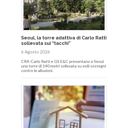
Seoul, la torre adattiva di Carlo Ratti
sollevata sui “tacchi”
6 Agosto 2026
CRA-Carlo Ratti e GS E&C presentano a Seoul
una torre di 140 metri sollevata su esili sostegni
contro le alluvioni.