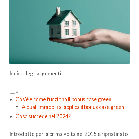
Indice degli argomenti
Cos’è e come funziona il bonus case green
A quali immobili si applica il bonus case green
Cosa succede nel 2024?
Introdotto per la prima volta nel 2015 e ripristinato