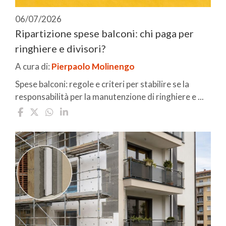
06/07/2026
Ripartizione spese balconi: chi paga per
ringhiere e divisori?
A cura di:
Pierpaolo Molinengo
Spese balconi: regole e criteri per stabilire se la
responsabilità per la manutenzione di ringhiere e ...