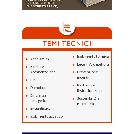
Isolamento termico
Antisismica
Luce in Architettura
Barriere
Architettoniche
Prevenzione
incendi
BIM
Restauro e
Domotica
Ristrutturazioni
Efficienza
Sostenibilità e
energetica
Bioedilizia
Impiantistica
Isolamento acustico