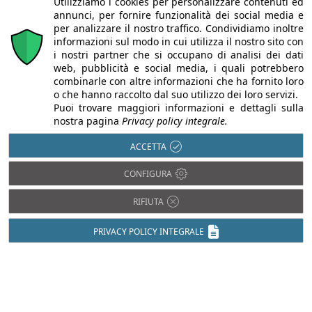
Utilizziamo i cookies per personalizzare contenuti ed
annunci, per fornire funzionalità dei social media e
per analizzare il nostro traffico. Condividiamo inoltre
informazioni sul modo in cui utilizza il nostro sito con
i nostri partner che si occupano di analisi dei dati
web, pubblicità e social media, i quali potrebbero
combinarle con altre informazioni che ha fornito loro
o che hanno raccolto dal suo utilizzo dei loro servizi.
Puoi trovare maggiori informazioni e dettagli sulla
nostra pagina
Privacy policy integrale.
ACCETTA
CONFIGURA
Chi siamo
Autori
Per la tua pubblicità
Iscriviti alla
newsletter
RIFIUTA
PRIVACY POLICY INTEGRALE
Infobuild è testata registrata presso il Tribunale di Milano al n° 63
dell’8/3/2013 - ISSN 2282-2267
© 2000-2026 Infoweb srl - P.IVA 13155920153 - Tutti i diritti