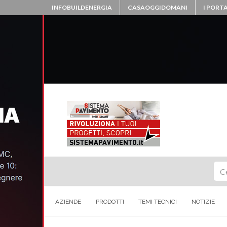
INFOBUILDENERGIA
CASAOGGIDOMANI
I PORTA
Ce
AZIENDE
PRODOTTI
TEMI TECNICI
NOTIZIE