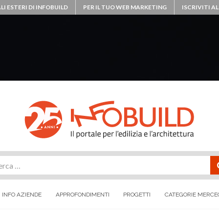
LI ESTERI DI INFOBUILD
PER IL TUO WEB MARKETING
ISCRIVITI 
rca
INFO AZIENDE
APPROFONDIMENTI
PROGETTI
CATEGORIE MERCE