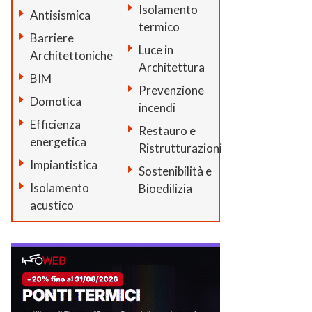
Isolamento
Antisismica
termico
Barriere
Luce in
Architettoniche
Architettura
BIM
Prevenzione
Domotica
incendi
Efficienza
Restauro e
energetica
Ristrutturazioni
Impiantistica
Sostenibilità e
Isolamento
Bioedilizia
acustico