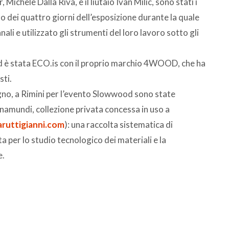
 Michele Dalla Riva, e il liutaio Ivan Milic, sono stati i
 dei quattro giorni dell’esposizione durante la quale
nali e utilizzato gli strumenti del loro lavoro sotto gli
d è stata ECO.is con il proprio marchio 4WOOD, che ha
sti.
egno, a Rimini per l’evento Slowwood sono state
gnamundi, collezione privata concessa in uso a
ruttigianni.com
): una raccolta sistematica di
ta per lo studio tecnologico dei materiali e la
e.