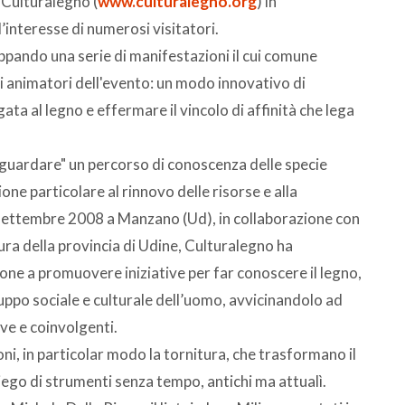
 Culturalegno (
www.culturalegno.org
) in
l’interesse di numerosi visitatori.
uppando una serie di manifestazioni il cui comune
li animatori dell'evento: un modo innovativo di
gata al legno e effermare il vincolo di affinità che lega
guardare" un percorso di conoscenza delle specie
ne particolare al rinnovo delle risorse e alla
l settembre 2008 a Manzano (Ud), in collaborazione con
ura della provincia di Udine, Culturalegno ha
one a promuovere iniziative per far conoscere il legno,
ppo sociale e culturale dell’uomo, avvicinandolo ad
ive e coinvolgenti.
oni, in particolar modo la tornitura, che trasformano il
piego di strumenti senza tempo, antichi ma attualì.