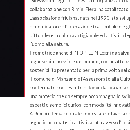
"Slowwood: legni arti mestieri" organizzata da
collaborazione con Rimini Fiera, ha catalizzato 
L’associazione friulana, nata nel 1990, sta svil
denominatore è l’interazione tra il pubblico e g
diffondere la cultura artigianale ed artistica le
l’uomo alla natura.
Promotrice anche di "TOP-LEÌN Legni da salva
legnose piuÌ pregiate del mondo, con un'attenzio
sostenibilità presentato per la prima volta ne
il comune di Manzano e l’Assessorato alla Cult
confermato con l’evento di Rimini la sua vocazi
una materia che da sempre accompagna lo svilu
esperti o semplici curiosi con modalità innovat
A Rimini il tema centrale sono state le lavorazi
legno in una materia artistica, attraverso l’im