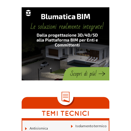
Isolamento termico
Antisismica