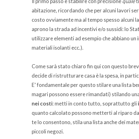
Il primo passo è stabilire con precisione
quale
t
abitazione, ricordando che per alcuni lavori s
costo ovviamente ma al tempo spesso alcuni lavo
aprono la strada ad incentivi e/o sussidi: lo St
utilizzare elementi ad esempio che abbiano un i
materiali isolanti ecc.).
Come sarà stato chiaro fin qui con questo brev
decide di ristrutturare casa è la spesa, in par
E’ fondamentale per questo stilare una lista ben
magari possono essere rimandati) stilando una 
nei costi
: metti in conto tutto, soprattutto gli
quanto calcolato possono metterti al riparo da
te lo consentono, stila una lista anche dei materi
piccoli negozi.