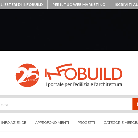
LI ESTERI DI INFOBUILD
PER IL TUO WEB MARKETING
ISCRIVITI 
rca
INFO AZIENDE
APPROFONDIMENTI
PROGETTI
CATEGORIE MERCE