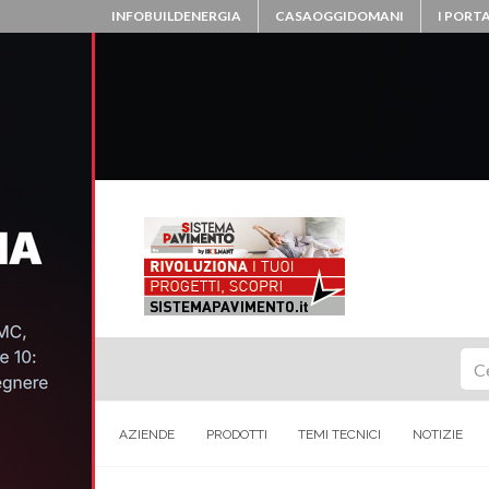
INFOBUILDENERGIA
CASAOGGIDOMANI
I PORTA
Ce
AZIENDE
PRODOTTI
TEMI TECNICI
NOTIZIE