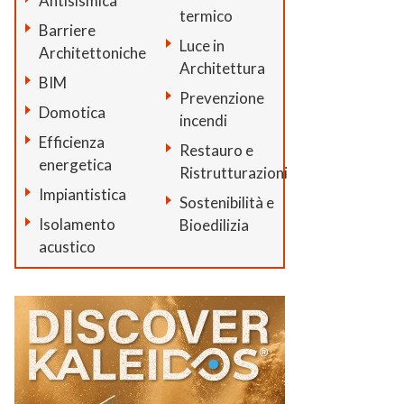
Antisismica
termico
Barriere
Luce in
Architettoniche
Architettura
BIM
Prevenzione
Domotica
incendi
Efficienza
Restauro e
energetica
Ristrutturazioni
Impiantistica
Sostenibilità e
Isolamento
Bioedilizia
acustico