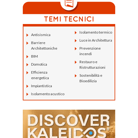
Isolamento termico
Antisismica
Luce in Architettura
Barriere
Architettoniche
Prevenzione
incendi
BIM
Restauro e
Domotica
Ristrutturazioni
Efficienza
Sostenibilità e
energetica
Bioedilizia
Impiantistica
Isolamento acustico