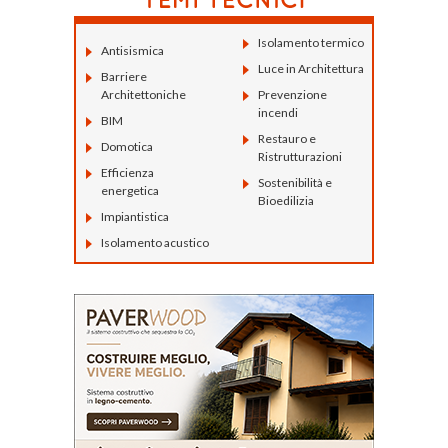
Isolamento termico
Antisismica
Luce in Architettura
Barriere
Architettoniche
Prevenzione
incendi
BIM
Restauro e
Domotica
Ristrutturazioni
Efficienza
Sostenibilità e
energetica
Bioedilizia
Impiantistica
Isolamento acustico