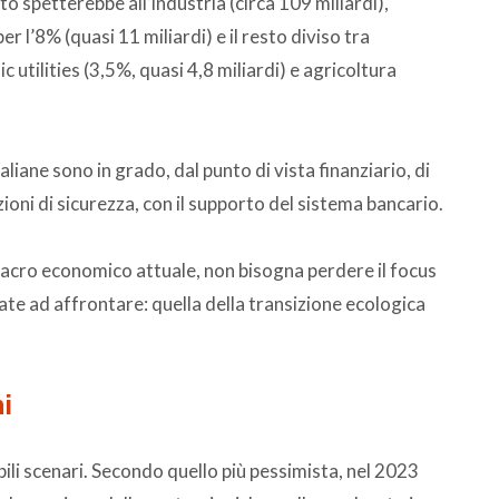
to spetterebbe all’industria (circa 109 miliardi),
r l’8% (quasi 11 miliardi) e il resto diviso tra
c utilities (3,5%, quasi 4,8 miliardi) e agricoltura
liane sono in grado, dal punto di vista finanziario, di
ioni di sicurezza, con il supporto del sistema bancario.
macro economico attuale, non bisogna perdere il focus
ate ad affrontare: quella della transizione ecologica
i
bili scenari. Secondo quello più pessimista, nel 2023