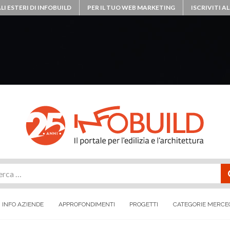
LI ESTERI DI INFOBUILD
PER IL TUO WEB MARKETING
ISCRIVITI 
rca
INFO AZIENDE
APPROFONDIMENTI
PROGETTI
CATEGORIE MERCE