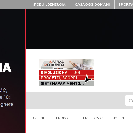
INFOBUILDENERGIA
CASAOGGIDOMANI
I PORTA
Ce
AZIENDE
PRODOTTI
TEMI TECNICI
NOTIZIE