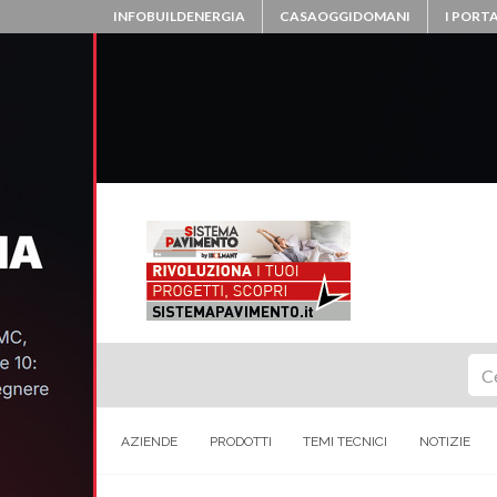
INFOBUILDENERGIA
CASAOGGIDOMANI
I PORTA
Ce
AZIENDE
PRODOTTI
TEMI TECNICI
NOTIZIE