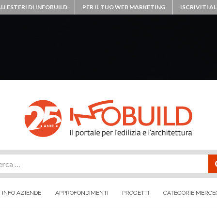
LI ESTERI DI INFOBUILD
PER IL TUO WEB MARKETING
ISCRIVITI 
rca
INFO AZIENDE
APPROFONDIMENTI
PROGETTI
CATEGORIE MERCE