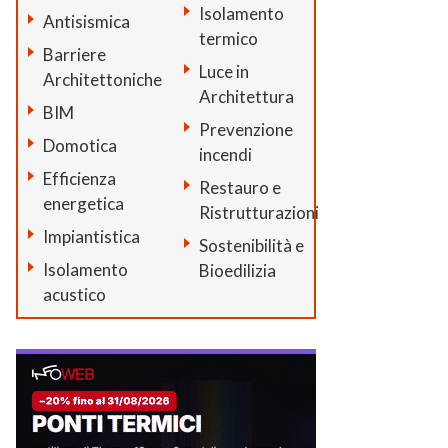
Isolamento
Antisismica
termico
Barriere
Luce in
Architettoniche
Architettura
BIM
Prevenzione
Domotica
incendi
Efficienza
Restauro e
energetica
Ristrutturazioni
Impiantistica
Sostenibilità e
Isolamento
Bioedilizia
acustico