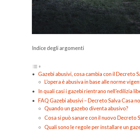
Indice degli argomenti
Gazebi abusivi, cosa cambia con il Decreto S
L’opera è abusiva in base alle norme vige
In quali casi i gazebi rientrano nell’edilizia li
FAQ Gazebi abusivi – Decreto Salva Casa no
Quando un gazebo diventa abusivo?
Cosa si può sanare con il nuovo Decreto 
Quali sono le regole per installare un gaz