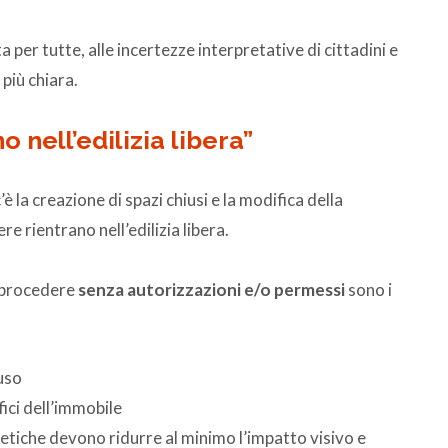
 per tutte, alle incertezze interpretative di cittadini e
 più chiara.
o nell’edilizia libera”
 la creazione di spazi chiusi e la modifica della
re rientrano nell’edilizia libera.
sa procedere
senza autorizzazioni e/o permessi
sono i
uso
ici dell’immobile
tetiche devono ridurre al minimo l’impatto visivo e