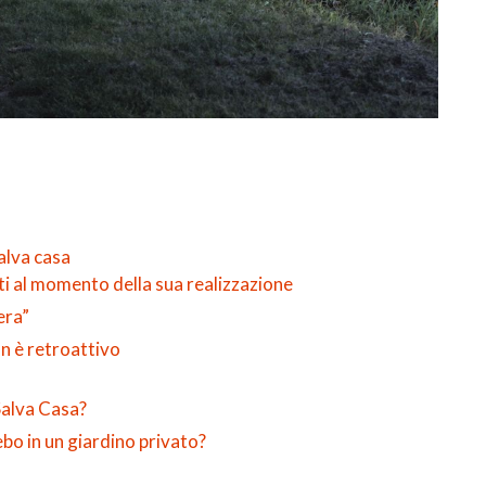
alva casa
nti al momento della sua realizzazione
bera”
n è retroattivo
Salva Casa?
ebo in un giardino privato?