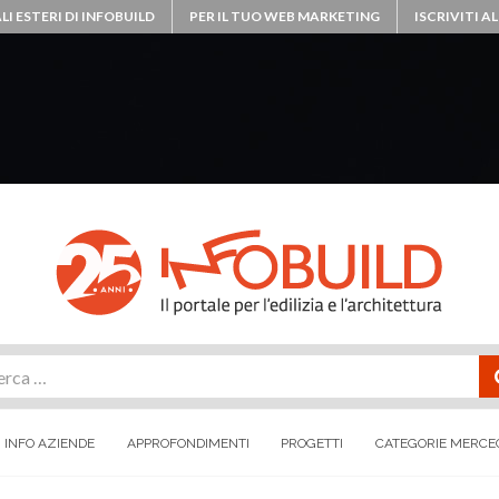
LI ESTERI DI INFOBUILD
PER IL TUO WEB MARKETING
ISCRIVITI 
rca
INFO AZIENDE
APPROFONDIMENTI
PROGETTI
CATEGORIE MERCE