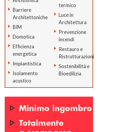
Antisismica
termico
Barriere
Luce in
Architettoniche
Architettura
BIM
Prevenzione
Domotica
incendi
Efficienza
Restauro e
energetica
Ristrutturazioni
Impiantistica
Sostenibilità e
Isolamento
Bioedilizia
acustico