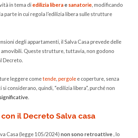
ità in tema di
edilizia libera
e
sanatorie
, modificando
arte in cui regola l’edilizia libera sulle strutture
ensioni degli appartamenti, il Salva Casa prevede delle
re amovibili. Queste strutture, tuttavia, non godono
al Decreto.
rutture leggere come
tende
,
pergole
e coperture, senza
 si considerano, quindi, “edilizia libera”, purché non
significative
.
 con il Decreto Salva casa
Salva Casa (legge 105/2024)
non sono retroattive
, lo