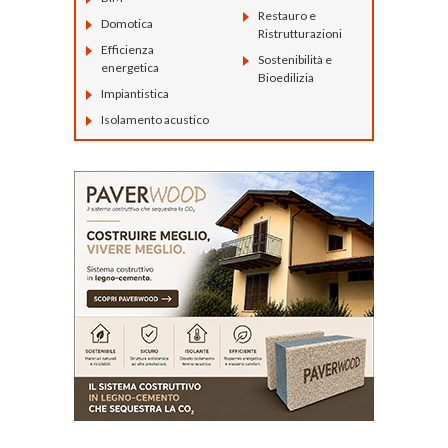
Restauro e
Domotica
Ristrutturazioni
Efficienza
Sostenibilità e
energetica
Bioedilizia
Impiantistica
Isolamento acustico