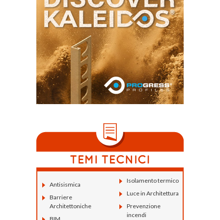
Isolamento termico
Antisismica
Luce in Architettura
Barriere
Architettoniche
Prevenzione
incendi
BIM