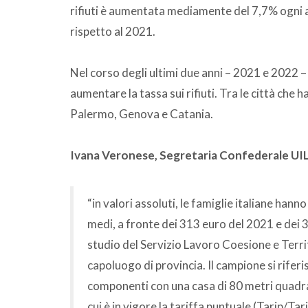
rifiuti è aumentata mediamente del 7,7% ogni 
rispetto al 2021.
Nel corso degli ultimi due anni – 2021 e 2022 –
aumentare la tassa sui rifiuti. Tra le città che
Palermo, Genova e Catania.
Ivana Veronese, Segretaria Confederale UI
“in valori assoluti, le famiglie italiane hann
medi, a fronte dei 313 euro del 2021 e dei 
studio del Servizio Lavoro Coesione e Territ
capoluogo di provincia. Il campione si rife
componenti con una casa di 80 metri quadrati
cui è in vigore la tariffa puntuale (Tarip/Tar