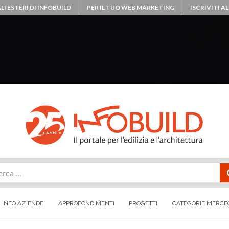
LI ESTERI DI INFOBUILD
PER IL TUO WEB MARKETING
ISCRIVITI 
rca
INFO AZIENDE
APPROFONDIMENTI
PROGETTI
CATEGORIE MERCE