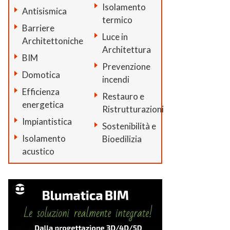
Isolamento
Antisismica
termico
Barriere
Luce in
Architettoniche
Architettura
BIM
Prevenzione
Domotica
incendi
Efficienza
Restauro e
energetica
Ristrutturazioni
Impiantistica
Sostenibilità e
Isolamento
Bioedilizia
acustico