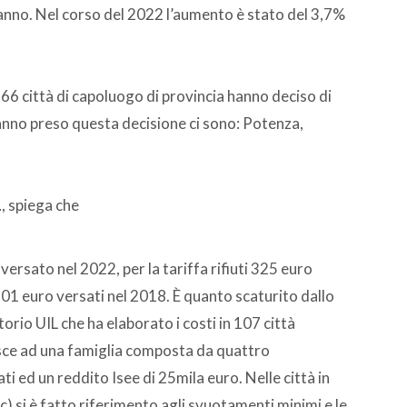
anno. Nel corso del 2022 l’aumento è stato del 3,7%
 66 città di capoluogo di provincia hanno deciso di
 hanno preso questa decisione ci sono: Potenza,
L
, spiega che
o versato nel 2022, per la tariffa rifiuti 325 euro
301 euro versati nel 2018. È quanto scaturito dallo
orio UIL che ha elaborato i costi in 107 città
risce ad una famiglia composta da quattro
 ed un reddito Isee di 25mila euro. Nelle città in
ic) si è fatto riferimento agli svuotamenti minimi e le