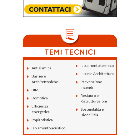
Isolamento termico
Antisismica
Luce in Architettura
Barriere
Architettoniche
Prevenzione
incendi
BIM
Restauro e
Domotica
Ristrutturazioni
Efficienza
Sostenibilità e
energetica
Bioedilizia
Impiantistica
Isolamento acustico