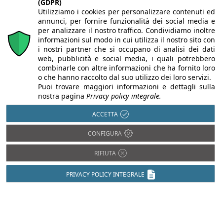
(GDPR)
Utilizziamo i cookies per personalizzare contenuti ed
annunci, per fornire funzionalità dei social media e
per analizzare il nostro traffico. Condividiamo inoltre
informazioni sul modo in cui utilizza il nostro sito con
i nostri partner che si occupano di analisi dei dati
web, pubblicità e social media, i quali potrebbero
combinarle con altre informazioni che ha fornito loro
o che hanno raccolto dal suo utilizzo dei loro servizi.
Puoi trovare maggiori informazioni e dettagli sulla
nostra pagina
Privacy policy integrale.
ACCETTA
CONFIGURA
Chi siamo
Autori
Per la tua pubblicità
Iscriviti alla
newsletter
RIFIUTA
PRIVACY POLICY INTEGRALE
Infobuild è testata registrata presso il Tribunale di Milano al n° 63
dell’8/3/2013 - ISSN 2282-2267