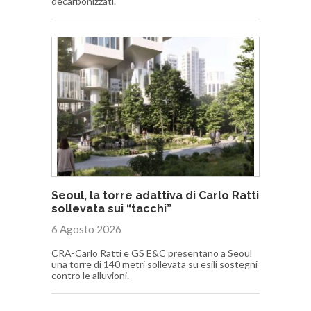
decarbonizzati.
Seoul, la torre adattiva di Carlo Ratti
sollevata sui “tacchi”
6 Agosto 2026
CRA-Carlo Ratti e GS E&C presentano a Seoul
una torre di 140 metri sollevata su esili sostegni
contro le alluvioni.