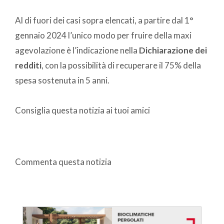
Al di fuori dei casi sopra elencati, a partire dal 1°
gennaio 2024 l’unico modo per fruire della maxi
agevolazione è l’indicazione nella
Dichiarazione dei
redditi
, con la possibilità di recuperare il 75% della
spesa sostenuta in 5 anni.
Consiglia questa notizia ai tuoi amici
Commenta questa notizia