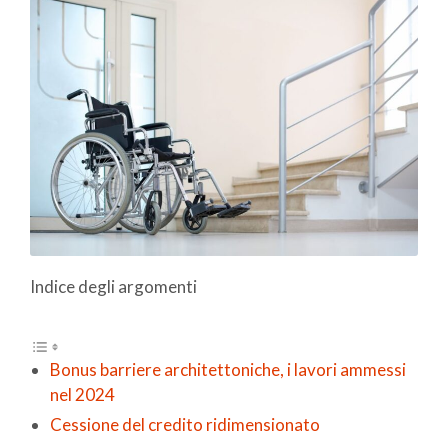
Indice degli argomenti
Bonus barriere architettoniche, i lavori ammessi
nel 2024
Cessione del credito ridimensionato