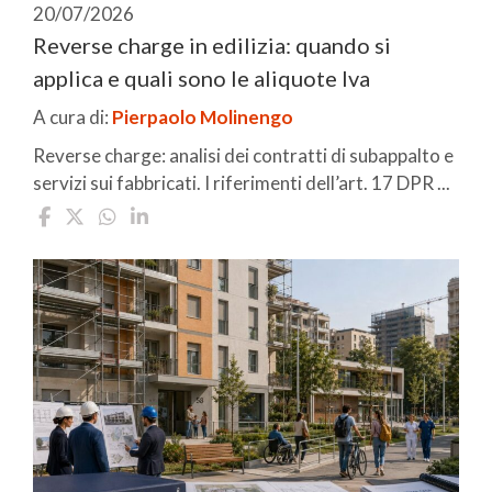
20/07/2026
Reverse charge in edilizia: quando si
applica e quali sono le aliquote Iva
A cura di:
Pierpaolo Molinengo
Reverse charge: analisi dei contratti di subappalto e
servizi sui fabbricati. I riferimenti dell’art. 17 DPR ...