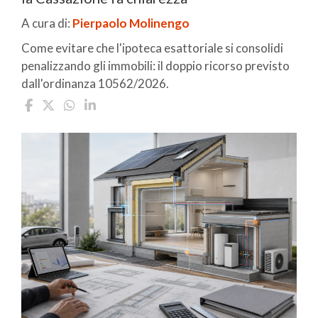
A cura di:
Pierpaolo Molinengo
Come evitare che l'ipoteca esattoriale si consolidi
penalizzando gli immobili: il doppio ricorso previsto
dall'ordinanza 10562/2026.