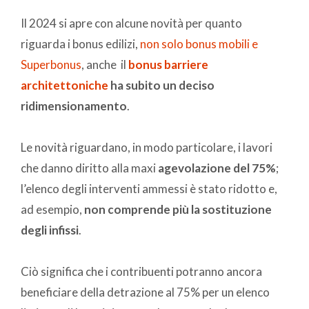
Il 2024 si apre con alcune novità per quanto
riguarda i bonus edilizi,
non solo bonus mobili e
Superbonus
, anche il
bonus barriere
architettoniche
ha subito un deciso
ridimensionamento
.
Le novità riguardano, in modo particolare, i lavori
che danno diritto alla maxi
agevolazione del 75%
;
l’elenco degli interventi ammessi è stato ridotto e,
ad esempio,
non comprende più la sostituzione
degli infissi
.
Ciò significa che i contribuenti potranno ancora
beneficiare della detrazione al 75% per un elenco