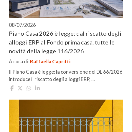
08/07/2026
Piano Casa 2026 è legge: dal riscatto degli
alloggi ERP al Fondo prima casa, tutte le
novità della legge 116/2026
A cura di:
Raffaella Capritti
Il Piano Casa è legge: la conversione del DL 66/2026
introduce il riscatto degli alloggi ERP, ...