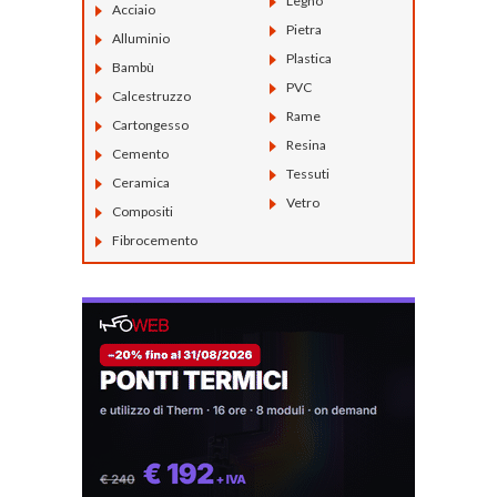
Legno
Acciaio
Pietra
Alluminio
Plastica
Bambù
PVC
Calcestruzzo
Rame
Cartongesso
Resina
Cemento
Tessuti
Ceramica
Vetro
Compositi
Fibrocemento