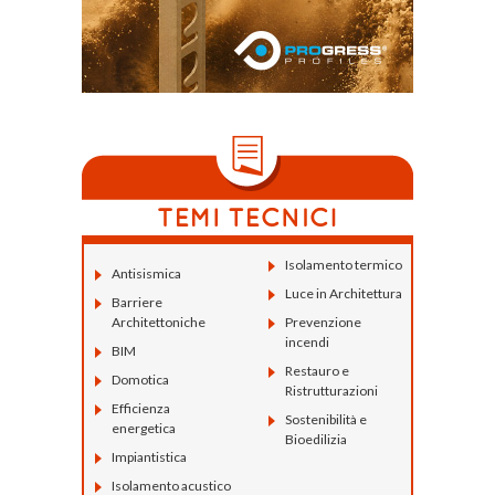
Isolamento termico
Antisismica
Luce in Architettura
Barriere
Architettoniche
Prevenzione
incendi
BIM
Restauro e
Domotica
Ristrutturazioni
Efficienza
Sostenibilità e
energetica
Bioedilizia
Impiantistica
Isolamento acustico