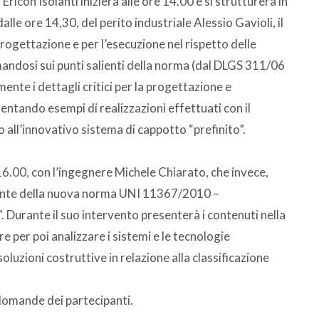
 Ericon Isolanti inizierà alle ore 14.00 e si strutturerà in
dalle ore 14,30, del perito industriale Alessio Gavioli, il
rogettazione e per l’esecuzione nel rispetto delle
ndosi sui punti salienti della norma (dal DLGS 311/06
ente i dettagli critici per la progettazione e
entando esempi di realizzazioni effettuati con il
 all’innovativo sistema di cappotto “prefinito”.
 16.00, con l’ingegnere Michele Chiarato, che invece,
 fronte della nuova norma UNI 11367/2010 –
”. Durante il suo intervento presenterà i contenuti nella
e per poi analizzare i sistemi e le tecnologie
luzioni costruttive in relazione alla classificazione
 domande dei partecipanti.