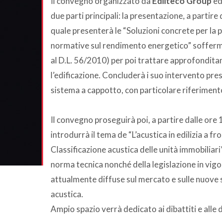
Il convegno organizzato da
Edilteco Group
ed
due parti principali: la presentazione, a partire 
quale presenterà le “Soluzioni concrete per la p
normative sul rendimento energetico” sofferma
al D.L. 56/2010) per poi trattare approfonditam
l’edificazione. Concluderà i suo intervento pres
sistema a cappotto, con particolare riferimento
Il convegno proseguirà poi, a partire dalle ore
introdurrà il tema de “L’acustica in edilizia a
Classificazione acustica delle unità immobiliari
norma tecnica nonché della legislazione in vigor
attualmente diffuse sul mercato e sulle nuove so
acustica.
Ampio spazio verrà dedicato ai dibattiti e alle