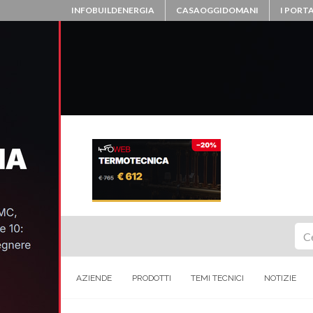
INFOBUILDENERGIA
CASAOGGIDOMANI
I PORTA
Ce
AZIENDE
PRODOTTI
TEMI TECNICI
NOTIZIE