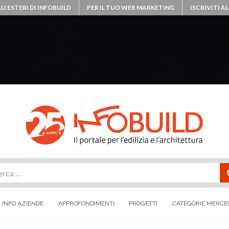
LI ESTERI DI INFOBUILD
PER IL TUO WEB MARKETING
ISCRIVITI 
rca
INFO AZIENDE
APPROFONDIMENTI
PROGETTI
CATEGORIE MERCE