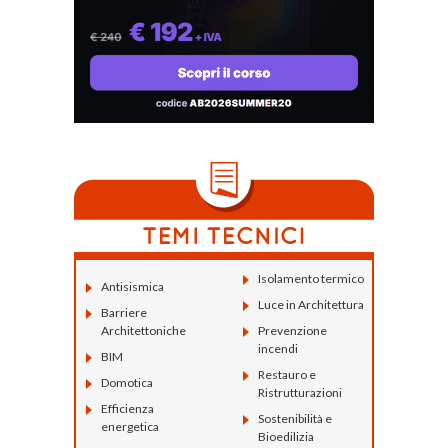
Isolamento termico
Antisismica
Luce in Architettura
Barriere
Architettoniche
Prevenzione
incendi
BIM
Restauro e
Domotica
Ristrutturazioni
Efficienza
Sostenibilità e
energetica
Bioedilizia