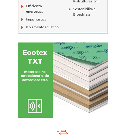
Ristrutturazioni
Efficienza
Sostenibilità e
energetica
Bioedilizia
Impiantistica
Isolamento acustico